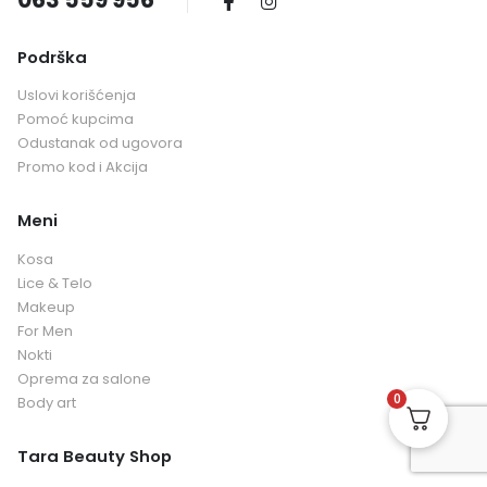
063 559 956
Podrška
Uslovi korišćenja
Pomoć kupcima
Odustanak od ugovora
Promo kod i Akcija
Meni
Kosa
Lice & Telo
Makeup
For Men
Nokti
Oprema za salone
0
Body art
Tara Beauty Shop