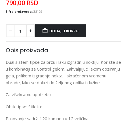
790,00
RSD
Šifra proizvoda:
38129
DODAJ U KORPU
Opis proizvoda
Dual sistem tipse za brzu i laku izgradnju noktiju. Koriste se
u kombinaciji sa Control gelom. Zahvaljujući lakom doziranju
gela, prilikom izgradnje nokta, i skraćenom vremenu
obrade, lako se dolazi do željenog oblika i dužine.
Za višekratnu upotrebu.
Oblik tipse: Stiletto.
Pakovanje sadrži 120 komada u 12 veličina.