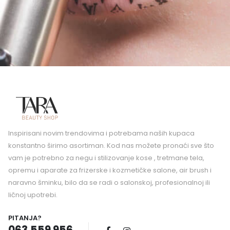
Inspirisani novim trendovima i potrebama naših kupaca
konstantno širimo asortiman. Kod nas možete pronaći sve što
vam je potrebno za negu i stilizovanje kose , tretmane tela,
opremu i aparate za frizerske i kozmetičke salone, air brush i
naravno šminku, bilo da se radi o salonskoj, profesionalnoj ili
ličnoj upotrebi.
PITANJA?