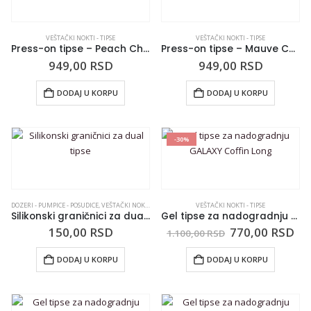
VEŠTAČKI NOKTI - TIPSE
VEŠTAČKI NOKTI - TIPSE
Press-on tipse – Peach Chrome
Press-on tipse – Mauve Chrome
949,00
RSD
949,00
RSD
DODAJ U KORPU
DODAJ U KORPU
-30%
DOZERI - PUMPICE - POSUDICE
,
VEŠTAČKI NOKTI - TIPSE
VEŠTAČKI NOKTI - TIPSE
Silikonski graničnici za dual tipse
Gel tipse za nadogradnju GALAXY Coffin Long
150,00
RSD
770,00
RSD
1.100,00
RSD
DODAJ U KORPU
DODAJ U KORPU