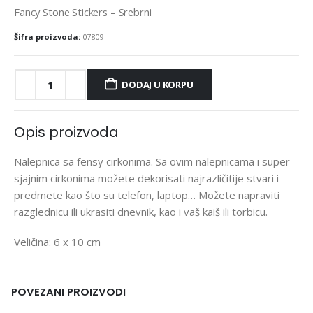
Fancy Stone Stickers – Srebrni
Šifra proizvoda:
07809
DODAJ U KORPU
Opis proizvoda
Nalepnica sa fensy cirkonima. Sa ovim nalepnicama i super
sjajnim cirkonima možete dekorisati najrazličitije stvari i
predmete kao što su telefon, laptop… Možete napraviti
razglednicu ili ukrasiti dnevnik, kao i vaš kaiš ili torbicu.
Veličina: 6 x 10 cm
POVEZANI PROIZVODI