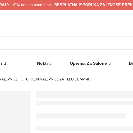
RA10
- 10% na ceo asortiman -
BESPLATNA ISPORUKA ZA IZNOSE PREKO
n
Nokti
Oprema Za Salone
B
NALEPNICE
CIRKON NALEPNICE ZA TELO CGM-140