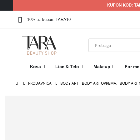
KUPON KOD: TA
-10% uz kupon: TARA10
Kosa
Lice & Telo
Makeup
For me
PRODAVNICA
BODY ART
,
BODY ART OPREMA
,
BODY ART 