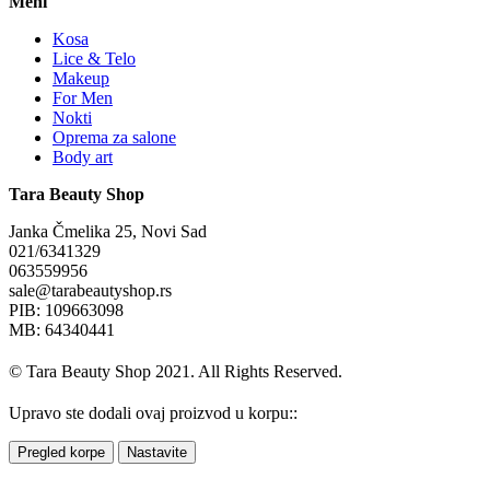
Meni
Kosa
Lice & Telo
Makeup
For Men
Nokti
Oprema za salone
Body art
Tara Beauty Shop
Janka Čmelika 25, Novi Sad
021/6341329
063559956
sale@tarabeautyshop.rs
PIB: 109663098
MB: 64340441
© Tara Beauty Shop 2021. All Rights Reserved.
Upravo ste dodali ovaj proizvod u korpu::
Pregled korpe
Nastavite