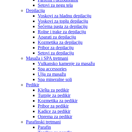
Setovi za negu tela
Depilacija
Voskovi za hladnu depilaciju
Voskovi za toplu depilaciju
Šećerna pasta za depilaciju
Rolne i trake za depilaciju
Aparati za depilaciju
Kozmetika za depilaciju
Pribor za depilaciju
Setovi za depilaciju
Masaža i SPA tretmani
Vulkansko kamenje za masažu
Spa accessories
Ulja za masažu
Spa mineralne soli
Pedikir
Klešta za pedikir
Turpije za pedikir
Kozmetika za pedikir
Pribor za pedikir
Kadice za pedikir
Oprema za pedikir
Parafinski tretmani
Parafin