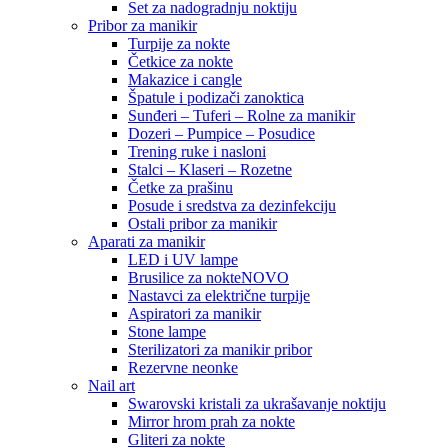
Set za nadogradnju noktiju
Pribor za manikir
Turpije za nokte
Četkice za nokte
Makazice i cangle
Špatule i podizači zanoktica
Sunđeri – Tuferi – Rolne za manikir
Dozeri – Pumpice – Posudice
Trening ruke i nasloni
Stalci – Klaseri – Rozetne
Četke za prašinu
Posude i sredstva za dezinfekciju
Ostali pribor za manikir
Aparati za manikir
LED i UV lampe
Brusilice za nokte
NOVO
Nastavci za električne turpije
Aspiratori za manikir
Stone lampe
Sterilizatori za manikir pribor
Rezervne neonke
Nail art
Swarovski kristali za ukrašavanje noktiju
Mirror hrom prah za nokte
Gliteri za nokte