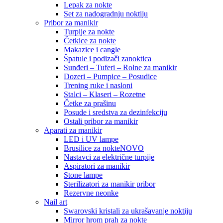
Lepak za nokte
Set za nadogradnju noktiju
Pribor za manikir
Turpije za nokte
Četkice za nokte
Makazice i cangle
Špatule i podizači zanoktica
Sunđeri – Tuferi – Rolne za manikir
Dozeri – Pumpice – Posudice
Trening ruke i nasloni
Stalci – Klaseri – Rozetne
Četke za prašinu
Posude i sredstva za dezinfekciju
Ostali pribor za manikir
Aparati za manikir
LED i UV lampe
Brusilice za nokte
NOVO
Nastavci za električne turpije
Aspiratori za manikir
Stone lampe
Sterilizatori za manikir pribor
Rezervne neonke
Nail art
Swarovski kristali za ukrašavanje noktiju
Mirror hrom prah za nokte