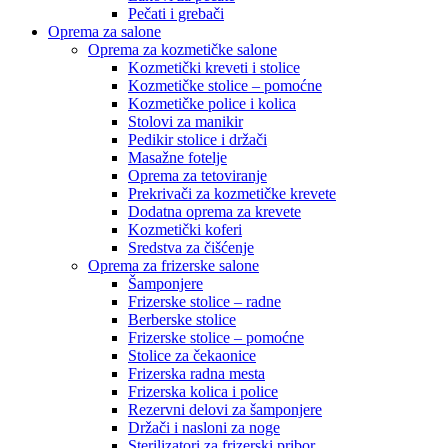
Pečati i grebači
Oprema za salone
Oprema za kozmetičke salone
Kozmetički kreveti i stolice
Kozmetičke stolice – pomoćne
Kozmetičke police i kolica
Stolovi za manikir
Pedikir stolice i držači
Masažne fotelje
Oprema za tetoviranje
Prekrivači za kozmetičke krevete
Dodatna oprema za krevete
Kozmetički koferi
Sredstva za čišćenje
Oprema za frizerske salone
Šamponjere
Frizerske stolice – radne
Berberske stolice
Frizerske stolice – pomoćne
Stolice za čekaonice
Frizerska radna mesta
Frizerska kolica i police
Rezervni delovi za šamponjere
Držači i nasloni za noge
Sterilizatori za frizerski pribor