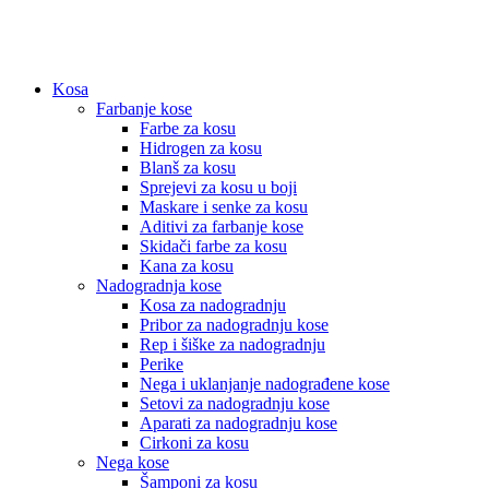
Kosa
Farbanje kose
Farbe za kosu
Hidrogen za kosu
Blanš za kosu
Sprejevi za kosu u boji
Maskare i senke za kosu
Aditivi za farbanje kose
Skidači farbe za kosu
Kana za kosu
Nadogradnja kose
Kosa za nadogradnju
Pribor za nadogradnju kose
Rep i šiške za nadogradnju
Perike
Nega i uklanjanje nadograđene kose
Setovi za nadogradnju kose
Aparati za nadogradnju kose
Cirkoni za kosu
Nega kose
Šamponi za kosu