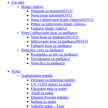
For men
Brada i brkovi
Preparati za brijanje
NOVO
Nega posle brijanja
NOVO
Nega i stilizovanje brade i brkova
NOVO
Pribor za stilizovanje brade i brkova
Farbanje brade i brkova
Nega i stilizovanje kose za muškarce
Nega kose za muškarce
NOVO
Stilizovanje kose za muškarce
NOVO
Farbanje kose za muškarce
Nega lica i tela za muškarce
Kozmetika za telo za muškarce
Dezodoransi za muškarce
Nega lica za muškarce
Nokti
Nadogradnja noktiju
Preparati za pripremu noktiju
UV i LED gelovi za nokte
Fiksiranje gela za nokte
Akrili za nokte
Dipping Powder tehnika
Šabloni za nokte
Veštački nokti – Tipse