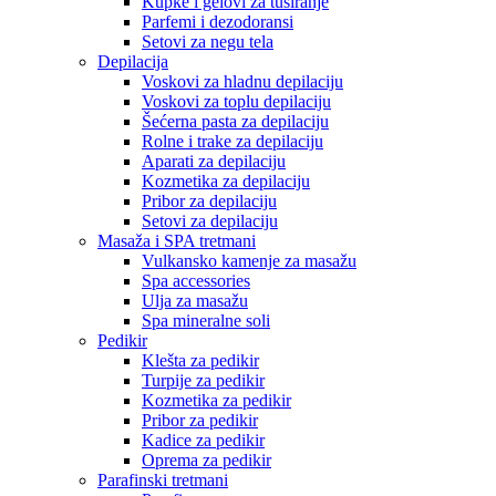
Kupke i gelovi za tuširanje
Parfemi i dezodoransi
Setovi za negu tela
Depilacija
Voskovi za hladnu depilaciju
Voskovi za toplu depilaciju
Šećerna pasta za depilaciju
Rolne i trake za depilaciju
Aparati za depilaciju
Kozmetika za depilaciju
Pribor za depilaciju
Setovi za depilaciju
Masaža i SPA tretmani
Vulkansko kamenje za masažu
Spa accessories
Ulja za masažu
Spa mineralne soli
Pedikir
Klešta za pedikir
Turpije za pedikir
Kozmetika za pedikir
Pribor za pedikir
Kadice za pedikir
Oprema za pedikir
Parafinski tretmani