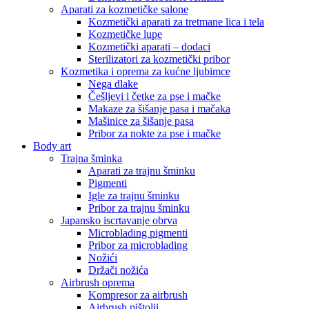
Aparati za kozmetičke salone
Kozmetički aparati za tretmane lica i tela
Kozmetičke lupe
Kozmetički aparati – dodaci
Sterilizatori za kozmetički pribor
Kozmetika i oprema za kućne ljubimce
Nega dlake
Češljevi i četke za pse i mačke
Makaze za šišanje pasa i mačaka
Mašinice za šišanje pasa
Pribor za nokte za pse i mačke
Body art
Trajna šminka
Aparati za trajnu šminku
Pigmenti
Igle za trajnu šminku
Pribor za trajnu šminku
Japansko iscrtavanje obrva
Microblading pigmenti
Pribor za microblading
Nožići
Držači nožića
Airbrush oprema
Kompresor za airbrush
Airbrush pištolji