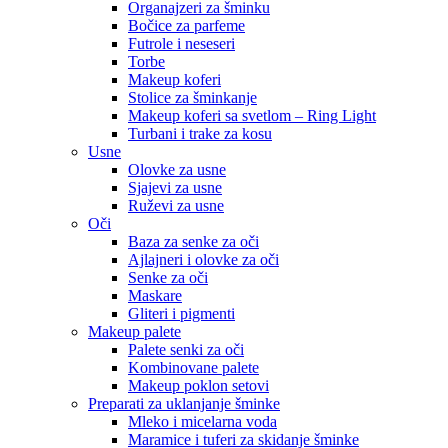
Organajzeri za šminku
Bočice za parfeme
Futrole i neseseri
Torbe
Makeup koferi
Stolice za šminkanje
Makeup koferi sa svetlom – Ring Light
Turbani i trake za kosu
Usne
Olovke za usne
Sjajevi za usne
Ruževi za usne
Oči
Baza za senke za oči
Ajlajneri i olovke za oči
Senke za oči
Maskare
Gliteri i pigmenti
Makeup palete
Palete senki za oči
Kombinovane palete
Makeup poklon setovi
Preparati za uklanjanje šminke
Mleko i micelarna voda
Maramice i tuferi za skidanje šminke