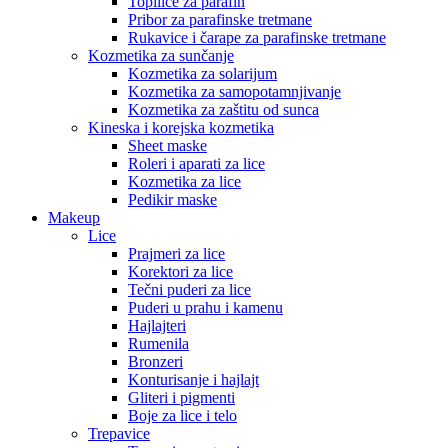
Topilice za parafin
Pribor za parafinske tretmane
Rukavice i čarape za parafinske tretmane
Kozmetika za sunčanje
Kozmetika za solarijum
Kozmetika za samopotamnjivanje
Kozmetika za zaštitu od sunca
Kineska i korejska kozmetika
Sheet maske
Roleri i aparati za lice
Kozmetika za lice
Pedikir maske
Makeup
Lice
Prajmeri za lice
Korektori za lice
Tečni puderi za lice
Puderi u prahu i kamenu
Hajlajteri
Rumenila
Bronzeri
Konturisanje i hajlajt
Gliteri i pigmenti
Boje za lice i telo
Trepavice