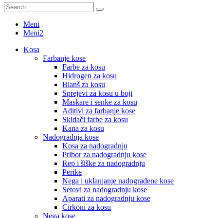
Meni
Meni2
Kosa
Farbanje kose
Farbe za kosu
Hidrogen za kosu
Blanš za kosu
Sprejevi za kosu u boji
Maskare i senke za kosu
Aditivi za farbanje kose
Skidači farbe za kosu
Kana za kosu
Nadogradnja kose
Kosa za nadogradnju
Pribor za nadogradnju kose
Rep i šiške za nadogradnju
Perike
Nega i uklanjanje nadograđene kose
Setovi za nadogradnju kose
Aparati za nadogradnju kose
Cirkoni za kosu
Nega kose