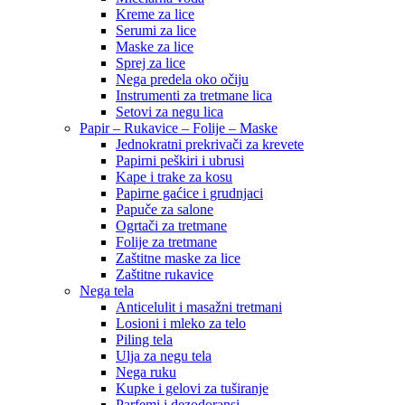
Kreme za lice
Serumi za lice
Maske za lice
Sprej za lice
Nega predela oko očiju
Instrumenti za tretmane lica
Setovi za negu lica
Papir – Rukavice – Folije – Maske
Jednokratni prekrivači za krevete
Papirni peškiri i ubrusi
Kape i trake za kosu
Papirne gaćice i grudnjaci
Papuče za salone
Ogrtači za tretmane
Folije za tretmane
Zaštitne maske za lice
Zaštitne rukavice
Nega tela
Anticelulit i masažni tretmani
Losioni i mleko za telo
Piling tela
Ulja za negu tela
Nega ruku
Kupke i gelovi za tuširanje
Parfemi i dezodoransi