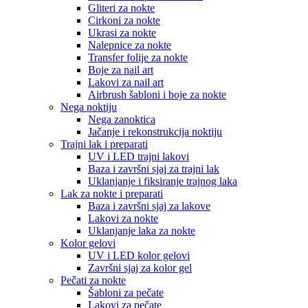
Gliteri za nokte
Cirkoni za nokte
Ukrasi za nokte
Nalepnice za nokte
Transfer folije za nokte
Boje za nail art
Lakovi za nail art
Airbrush šabloni i boje za nokte
Nega noktiju
Nega zanoktica
Jačanje i rekonstrukcija noktiju
Trajni lak i preparati
UV i LED trajni lakovi
Baza i završni sjaj za trajni lak
Uklanjanje i fiksiranje trajnog laka
Lak za nokte i preparati
Baza i završni sjaj za lakove
Lakovi za nokte
Uklanjanje laka za nokte
Kolor gelovi
UV i LED kolor gelovi
Završni sjaj za kolor gel
Pečati za nokte
Šabloni za pečate
Lakovi za pečate