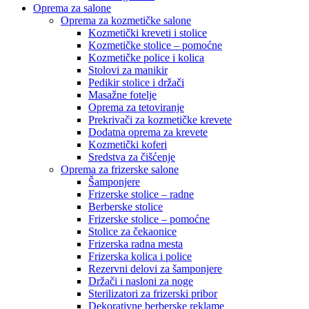
Oprema za salone
Oprema za kozmetičke salone
Kozmetički kreveti i stolice
Kozmetičke stolice – pomoćne
Kozmetičke police i kolica
Stolovi za manikir
Pedikir stolice i držači
Masažne fotelje
Oprema za tetoviranje
Prekrivači za kozmetičke krevete
Dodatna oprema za krevete
Kozmetički koferi
Sredstva za čišćenje
Oprema za frizerske salone
Šamponjere
Frizerske stolice – radne
Berberske stolice
Frizerske stolice – pomoćne
Stolice za čekaonice
Frizerska radna mesta
Frizerska kolica i police
Rezervni delovi za šamponjere
Držači i nasloni za noge
Sterilizatori za frizerski pribor
Dekorativne berberske reklame