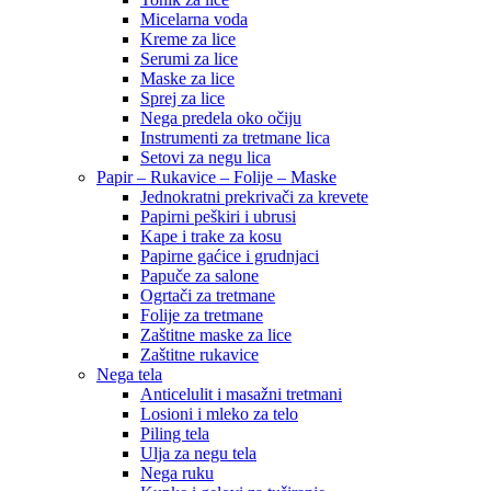
Micelarna voda
Kreme za lice
Serumi za lice
Maske za lice
Sprej za lice
Nega predela oko očiju
Instrumenti za tretmane lica
Setovi za negu lica
Papir – Rukavice – Folije – Maske
Jednokratni prekrivači za krevete
Papirni peškiri i ubrusi
Kape i trake za kosu
Papirne gaćice i grudnjaci
Papuče za salone
Ogrtači za tretmane
Folije za tretmane
Zaštitne maske za lice
Zaštitne rukavice
Nega tela
Anticelulit i masažni tretmani
Losioni i mleko za telo
Piling tela
Ulja za negu tela
Nega ruku