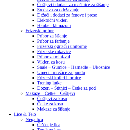
Češljevi i dodaci za mašinice za šišanje
Sredstva za održavanje
Držači i dodaci za fenove i prese
Električni vikleri
Haube i klimazoni
Frizerski pribor
Pribor za šišanje
Pribor za farbanje
Frizerski ogrtači i uniforme
Frizerske rukavice
Pribor za mini-val
Vikleri za kosu
Šnale – Gumice – Harnadle – Ukosnice
Umeci i mrežice za punđu
Frizerski koferi i torbice
Trening lutke
Dozeri – Štitnici – Četke za pod
Makaze – Četke – Češljevi
Češljevi za kosu
Četke za kosu
Makaze za šišanje
Lice & Telo
Nega lica
Čišćenje lica
Tonik za lice