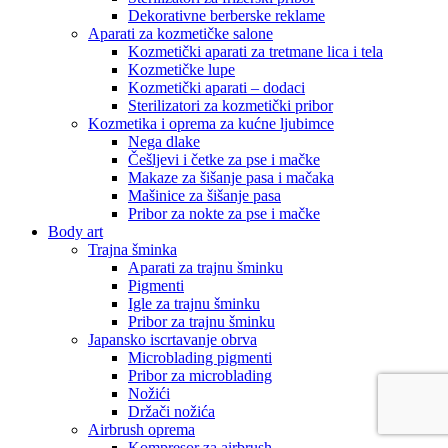
Dekorativne berberske reklame
Aparati za kozmetičke salone
Kozmetički aparati za tretmane lica i tela
Kozmetičke lupe
Kozmetički aparati – dodaci
Sterilizatori za kozmetički pribor
Kozmetika i oprema za kućne ljubimce
Nega dlake
Češljevi i četke za pse i mačke
Makaze za šišanje pasa i mačaka
Mašinice za šišanje pasa
Pribor za nokte za pse i mačke
Body art
Trajna šminka
Aparati za trajnu šminku
Pigmenti
Igle za trajnu šminku
Pribor za trajnu šminku
Japansko iscrtavanje obrva
Microblading pigmenti
Pribor za microblading
Nožići
Držači nožića
Airbrush oprema
Kompresor za airbrush