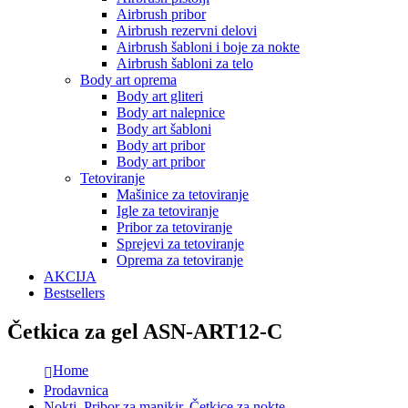
Airbrush pribor
Airbrush rezervni delovi
Airbrush šabloni i boje za nokte
Airbrush šabloni za telo
Body art oprema
Body art gliteri
Body art nalepnice
Body art šabloni
Body art pribor
Body art pribor
Tetoviranje
Mašinice za tetoviranje
Igle za tetoviranje
Pribor za tetoviranje
Sprejevi za tetoviranje
Oprema za tetoviranje
AKCIJA
Bestsellers
Četkica za gel ASN-ART12-C
Home
Prodavnica
Nokti
,
Pribor za manikir
,
Četkice za nokte