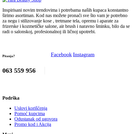
Inspirisani novim trendovima i potrebama naših kupaca konstantno
širimo asortiman. Kod nas možete pronaći sve što vam je potrebno
za negu i stilizovanje kose , tretmane tela, opremu i aparate za
frizerske i kozmetičke salone, air brush i naravno šminku, bilo da se
radi o salonskoj, profesionalnoj ili ličnoj upotrebi.
Facebook
Instagram
Pitanja?
063 559 956
Podrška
Uslovi korišćenja
Pomoć kupcima
Odustanak od ugovora
Promo kod i Akcija