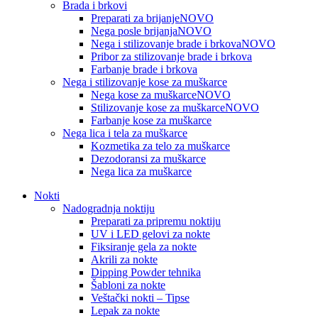
Brada i brkovi
Preparati za brijanje
NOVO
Nega posle brijanja
NOVO
Nega i stilizovanje brade i brkova
NOVO
Pribor za stilizovanje brade i brkova
Farbanje brade i brkova
Nega i stilizovanje kose za muškarce
Nega kose za muškarce
NOVO
Stilizovanje kose za muškarce
NOVO
Farbanje kose za muškarce
Nega lica i tela za muškarce
Kozmetika za telo za muškarce
Dezodoransi za muškarce
Nega lica za muškarce
Nokti
Nadogradnja noktiju
Preparati za pripremu noktiju
UV i LED gelovi za nokte
Fiksiranje gela za nokte
Akrili za nokte
Dipping Powder tehnika
Šabloni za nokte
Veštački nokti – Tipse
Lepak za nokte