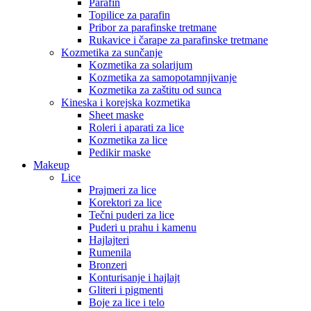
Parafin
Topilice za parafin
Pribor za parafinske tretmane
Rukavice i čarape za parafinske tretmane
Kozmetika za sunčanje
Kozmetika za solarijum
Kozmetika za samopotamnjivanje
Kozmetika za zaštitu od sunca
Kineska i korejska kozmetika
Sheet maske
Roleri i aparati za lice
Kozmetika za lice
Pedikir maske
Makeup
Lice
Prajmeri za lice
Korektori za lice
Tečni puderi za lice
Puderi u prahu i kamenu
Hajlajteri
Rumenila
Bronzeri
Konturisanje i hajlajt
Gliteri i pigmenti
Boje za lice i telo