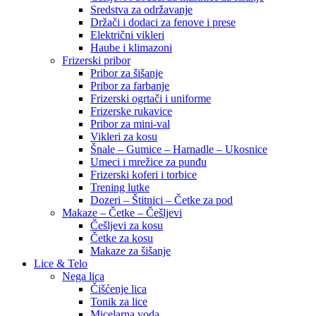
Sredstva za održavanje
Držači i dodaci za fenove i prese
Električni vikleri
Haube i klimazoni
Frizerski pribor
Pribor za šišanje
Pribor za farbanje
Frizerski ogrtači i uniforme
Frizerske rukavice
Pribor za mini-val
Vikleri za kosu
Šnale – Gumice – Harnadle – Ukosnice
Umeci i mrežice za punđu
Frizerski koferi i torbice
Trening lutke
Dozeri – Štitnici – Četke za pod
Makaze – Četke – Češljevi
Češljevi za kosu
Četke za kosu
Makaze za šišanje
Lice & Telo
Nega lica
Čišćenje lica
Tonik za lice
Micelarna voda