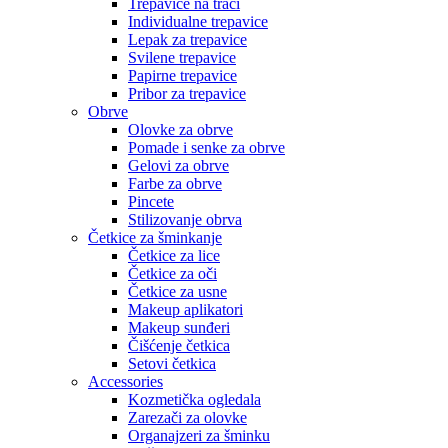
Trepavice na traci
Individualne trepavice
Lepak za trepavice
Svilene trepavice
Papirne trepavice
Pribor za trepavice
Obrve
Olovke za obrve
Pomade i senke za obrve
Gelovi za obrve
Farbe za obrve
Pincete
Stilizovanje obrva
Četkice za šminkanje
Četkice za lice
Četkice za oči
Četkice za usne
Makeup aplikatori
Makeup sunđeri
Čišćenje četkica
Setovi četkica
Accessories
Kozmetička ogledala
Zarezači za olovke
Organajzeri za šminku