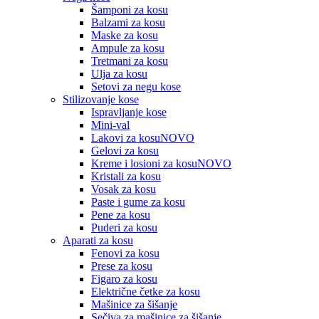
Šamponi za kosu
Balzami za kosu
Maske za kosu
Ampule za kosu
Tretmani za kosu
Ulja za kosu
Setovi za negu kose
Stilizovanje kose
Ispravljanje kose
Mini-val
Lakovi za kosu
NOVO
Gelovi za kosu
Kreme i losioni za kosu
NOVO
Kristali za kosu
Vosak za kosu
Paste i gume za kosu
Pene za kosu
Puderi za kosu
Aparati za kosu
Fenovi za kosu
Prese za kosu
Figaro za kosu
Električne četke za kosu
Mašinice za šišanje
Sečiva za mašinice za šišanje