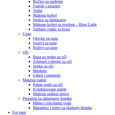
Bočice za parfeme
Futrole i neseseri
Torbe
Makeup koferi
Stolice za šminkanje
Makeup koferi sa svetlom – Ring Light
Turbani i trake za kosu
Usne
Olovke za usne
Sjajevi za usne
Ruževi za usne
Oči
Baza za senke za oči
Ajlajneri i olovke za oči
Senke za oči
Maskare
Gliteri i pigmenti
Makeup palete
Palete senki za oči
Kombinovane palete
Makeup poklon setovi
Preparati za uklanjanje šminke
Mleko i micelarna voda
Maramice i tuferi za skidanje šminke
For men