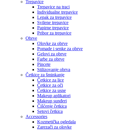
Trepavice
Trepavice na traci
Individualne trepavice
Lepak za trepavice
Svilene trepavice
Papirne trepavice
Pribor za trepavice
Obrve
Olovke za obrve
Pomade i senke za obrve
Gelovi za obrve
Farbe za obrve
Pincete
Stilizovanje obrva
Četkice za šminkanje
Četkice za lice
Četkice za oči
Četkice za usne
Makeup aplikatori
Makeup sunđeri
Čišćenje četkica
Setovi četkica
Accessories
Kozmetička ogledala
Zarezači za olovke