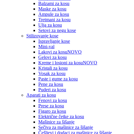
Balzami za kosu
Maske za kosu
Ampule za kosu
Tretmani za kosu
Ulja za kosu
Setovi za negu kose
Stilizovanje kose
Ispravljanje kose
Mini-val
Lakovi za kosu
NOVO
Gelovi za kosu
Kreme i losioni za kosu
NOVO
Kristali za kosu
Vosak za kosu
Paste i gume za kosu
Pene za kosu
Puderi za kosu
Aparati za kosu
Fenovi za kosu
Prese za kosu
Figaro za kosu
Električne četke za kosu
Mašinice za šišanje
Sečiva za mašinice za šišanje
Češljevi i dodaci za mašinice za šišanje