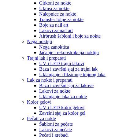
Cirkoni za nokte
Ukrasi za nokte
Nalepnice za nokte
Transfer folije za nokte
Boje za nail art
Lakovi za nail art
Airbrush šabloni i boje za nokte
Nega noktiju
Nega zanoktica
Jačanje i rekonstrukcija noktiju
Trajni lak i preparati
UV i LED trajni lakovi
Baza i završni sjaj za trajni lak
Uklanjanje i fiksiranje trajnog laka
Lak za nokte i preparati
Baza i završni sjaj za lakove
Lakovi za nokte
Uklanjanje laka za nokte
Kolor gelovi
UV i LED kolor gelovi
Završni sjaj za kolor gel
Pečati za nokte
Šabloni za pečate
Lakovi za pečate
Pečati i grebači