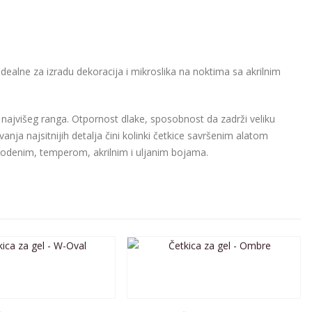
idealne za izradu dekoracija i mikroslika na noktima sa akrilnim
ce najvišeg ranga. Otpornost dlake, sposobnost da zadrži veliku
vanja najsitnijih detalja čini kolinki četkice savršenim alatom
vodenim, temperom, akrilnim i uljanim bojama.