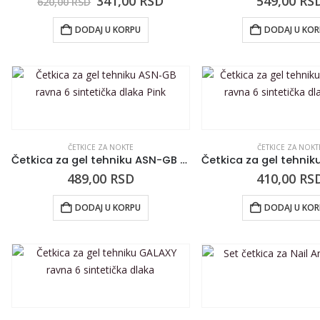
341,00
RSD
549,00
RS
620,00
RSD
DODAJ U KORPU
DODAJ U KO
ČETKICE ZA NOKTE
ČETKICE ZA NOKT
Četkica za gel tehniku ASN-GB ravna 6 sintetička dlaka Pink
489,00
RSD
410,00
RS
DODAJ U KORPU
DODAJ U KO