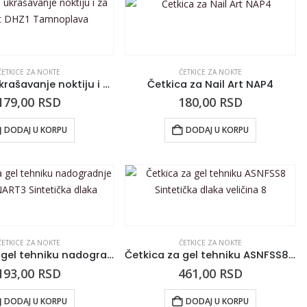
ČETKICE ZA NOKTE
ČETKICE ZA NOKTE
Pribor za ukrašavanje noktiju i za Nail Art DHZ1 Tamnoplava
Četkica za Nail Art NAP4
179,00
RSD
180,00
RSD
DODAJ U KORPU
DODAJ U KORPU
ČETKICE ZA NOKTE
ČETKICE ZA NOKTE
Četkica za gel tehniku nadogradnje Bela ASNART3 Sintetička dlaka
Četkica za gel tehniku ASNFSS8 Sintetička dlaka veličina 8
193,00
RSD
461,00
RSD
DODAJ U KORPU
DODAJ U KORPU