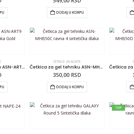
D
549,00
RSD
RPU
DODAJ U KORPU
E
ČETKICE ZA NOKTE
Četkica za gel tehniku ASN-ART9 ravna 6 sintetička dlaka Gold
Četkica za gel tehniku ASN-MHB50C ravna 4 sintetička dlaka
D
350,00
RSD
RPU
DODAJ U KORPU
TOP