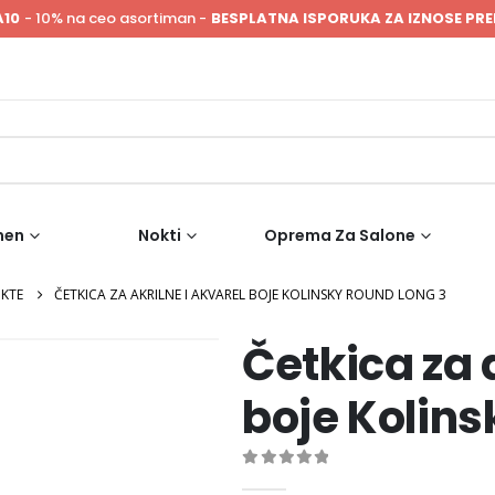
A10
- 10% na ceo asortiman -
BESPLATNA ISPORUKA ZA IZNOSE PRE
men
Nokti
Oprema Za Salone
OKTE
ČETKICA ZA AKRILNE I AKVAREL BOJE KOLINSKY ROUND LONG 3
Četkica za 
boje Kolins
0
out of 5