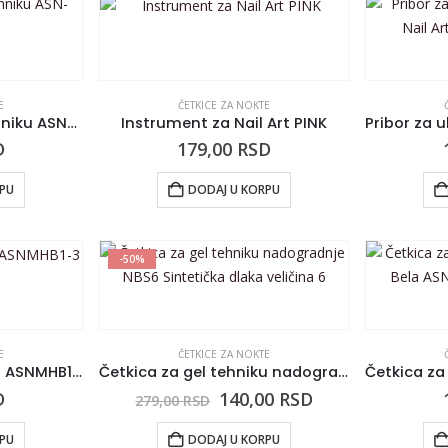
E
ČETKICE ZA NOKTE
Četkica za Ombre tehniku ASN-ART10 crna
Instrument za Nail Art PINK
D
179,00
RSD
RPU
DODAJ U KORPU
-50%
E
ČETKICE ZA NOKTE
Set četkica za Nail Art ASNMHB1-3
Četkica za gel tehniku nadogradnje NBS6 Sintetička dlaka veličina 6
D
140,00
RSD
279,00
RSD
RPU
DODAJ U KORPU