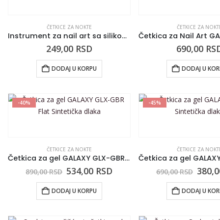
ČETKICE ZA NOKTE
ČETKICE ZA NOKT
Instrument za nail art sa silikonskim vrhom ASN-DHB13-E roze
249,00
RSD
690,00
RS
DODAJ U KORPU
DODAJ U KO
-40%
-45%
ČETKICE ZA NOKTE
ČETKICE ZA NOKT
Četkica za gel GALAXY GLX-GBR Flat Sintetička dlaka
534,00
RSD
380,
890,00
RSD
690,00
RSD
DODAJ U KORPU
DODAJ U KO