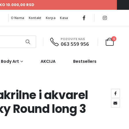
KO 10.000,00 RSD
O Nama
Kontakt
Korpa
Kasa
POZOVITE NAS
0
063 559 956
Body Art
AKCIJA
Bestsellers
akrilne i akvarel
ky Round long 3