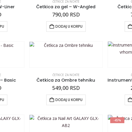
E
ČETKICE ZA NOKTE
W-Liner
Četkica za gel – W-Angled
Četkic
D
790,00
RSD
RPU
DODAJ U KORPU
E
ČETKICE ZA NOKTE
 – Basic
Četkica za Ombre tehniku
D
549,00
RSD
RPU
DODAJ U KORPU
-45%