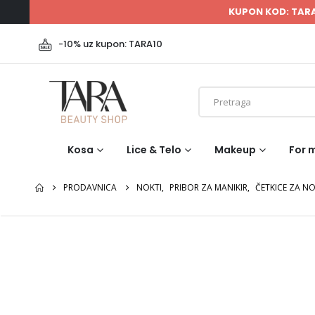
KUPON KOD: TAR
-10% uz kupon: TARA10
Kosa
Lice & Telo
Makeup
For 
PRODAVNICA
NOKTI
,
PRIBOR ZA MANIKIR
,
ČETKICE ZA N