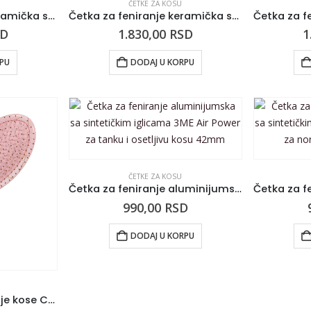
ČETKE ZA KOSU
Četka za feniranje keramička sa sintetičkim iglicama KIEPE Pure Pink 43mm
Četka za feniranje keramička sa sintetičkim iglicama KIEPE Pure Pink 33mm
SD
1.830,00
RSD
1
RPU
DODAJ U KORPU
ČETKE ZA KOSU
Četka za feniranje aluminijumska sa sintetičkim iglicama 3ME Air Power za tanku i osetljivu kosu 42mm
990,00
RSD
DODAJ U KORPU
Četka za raščešljavanje kose CALA Wet ‘n Dry Geometric 66801