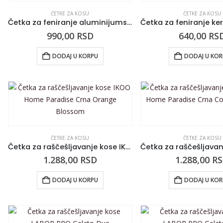
ČETKE ZA KOSU
ČETKE ZA KOSU
Četka za feniranje aluminijumska sa sintetičkim iglicama 3ME Air Power za normalnu kosu 42mm
990,00
RSD
640,00
RS
DODAJ U KORPU
DODAJ U KO
ČETKE ZA KOSU
ČETKE ZA KOSU
Četka za raščešljavanje kose IKOO Home Paradise Crna Orange Blossom
1.288,00
RSD
1.288,00
R
DODAJ U KORPU
DODAJ U KO