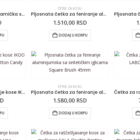
ČETKE ZA KOSU
Četka za feniranje keramička sa sintetičkim iglicama Nano Technology 25 mm
Pljosnata četka za feniranje aluminijumska sa sintetičkim iglicama Square Brush 30mm
D
1.510,00
RSD
1
RPU
DODAJ U KORPU
ČETKE ZA KOSU
Četka za raščešljavanje kose IKOO Home Paradise Crna Cotton Candy
Pljosnata četka za feniranje aluminijumska sa sintetičkim iglicama Square Brush 45mm
SD
1.580,00
RSD
RPU
DODAJ U KORPU