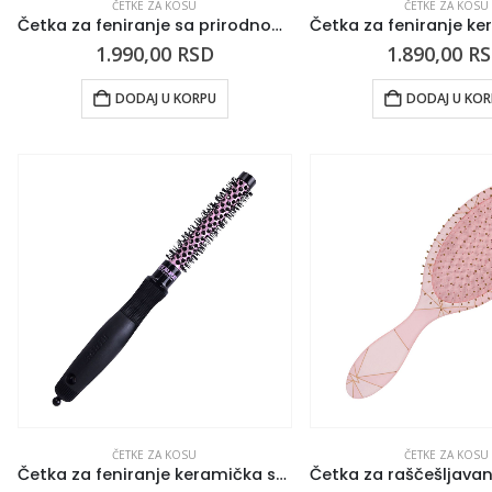
ČETKE ZA KOSU
ČETKE ZA KOSU
Četka za feniranje sa prirodnom dlakom TRIANGOLO 75mm
1.990,00
RSD
1.890,00
R
DODAJ U KORPU
DODAJ U KO
ČETKE ZA KOSU
ČETKE ZA KOSU
Četka za feniranje keramička sa sintetičkim iglicama KIEPE Pure Pink 13mm