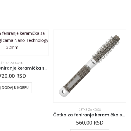
ČETKE ZA KOSU
Četka za feniranje keramička sa sintetičkim iglicama Nano Technology 32mm
720,00
RSD
DODAJ U KORPU
ČETKE ZA KOSU
Četka za feniranje keramička sa sintetičkim iglicama Nano Technology 19mm
560,00
RSD