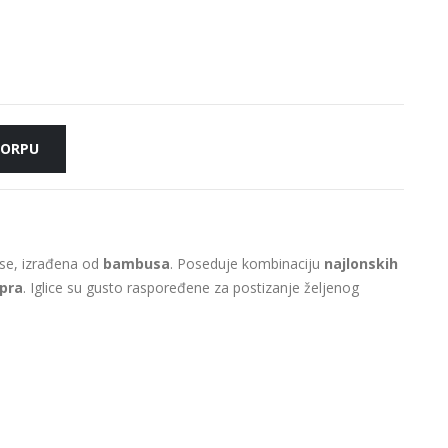
KORPU
ose, izrađena od
bambusa
. Poseduje kombinaciju
najlonskih
epra
. Iglice su gusto raspoređene za postizanje željenog