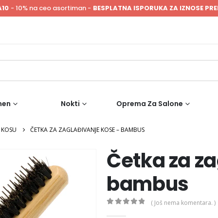
A10
- 10% na ceo asortiman -
BESPLATNA ISPORUKA ZA IZNOSE PRE
men
Nokti
Oprema Za Salone
A KOSU
ČETKA ZA ZAGLAĐIVANJE KOSE – BAMBUS
Četka za za
bambus
( Još nema komentara. )
0
out of 5