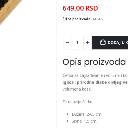
649,00
RSD
Šifra proizvoda:
41816
DODAJ U 
Opis proizvoda
Četka za zaglađivanje i volumen k
iglica
i
prirodne dlake divljeg v
volumena kose.
Dimenzije četke:
Dužina: 24,5 cm;
Širina: 1,5 cm.