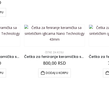
D
RPU
ČETKE ZA KOSU
Četka za feniranje keramička sa sintetičkim iglicama Nano Technology 53mm
Četka za feniranje keramička sa sintetičkim iglicama Nano Technology 43mm
D
800,00
RSD
RPU
DODAJ U KORPU