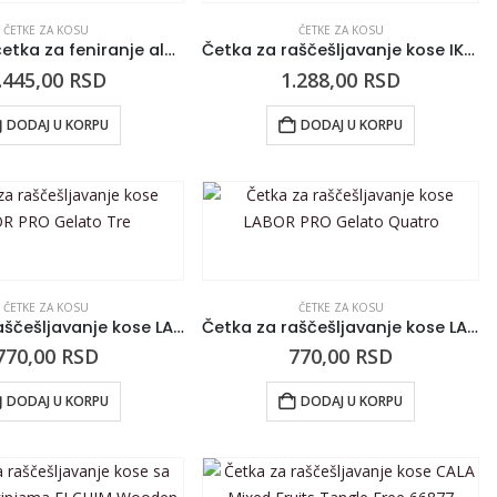
ČETKE ZA KOSU
ČETKE ZA KOSU
Pljosnata četka za feniranje aluminijumska sa sintetičkim iglicama Square Brush 20mm
Četka za raščešljavanje kose IKOO Home Paradise Crna Sugar Plum
.445,00
RSD
1.288,00
RSD
DODAJ U KORPU
DODAJ U KORPU
ČETKE ZA KOSU
ČETKE ZA KOSU
Četka za raščešljavanje kose LABOR PRO Gelato Tre
Četka za raščešljavanje kose LABOR PRO Gelato Quatro
770,00
RSD
770,00
RSD
DODAJ U KORPU
DODAJ U KORPU