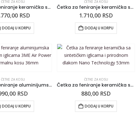
ČETKE ZA KOSU
ČETKE ZA KOSU
Četka za feniranje keramička sa sintetičkim iglicama KIEPE Pure Pink 25mm
Četka za feniranje keramička sa sintetičkim iglicama KIEPE Pure Pink 20mm
.770,00
RSD
1.710,00
RSD
DODAJ U KORPU
DODAJ U KORPU
ČETKE ZA KOSU
ČETKE ZA KOSU
Četka za feniranje aluminijumska sa sintetičkim iglicama 3ME Air Power za normalnu kosu 36mm
Četka za feniranje keramička sa sintetičkim iglicama i prirodnom dlakom Nano Technology 53mm
990,00
RSD
880,00
RSD
DODAJ U KORPU
DODAJ U KORPU