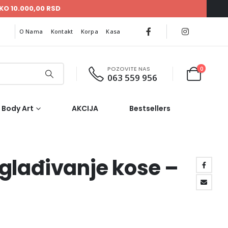
KO 10.000,00 RSD
O Nama
Kontakt
Korpa
Kasa
POZOVITE NAS
0
063 559 956
Body Art
AKCIJA
Bestsellers
glađivanje kose –