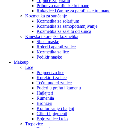
Topilice za parafin
Pribor za parafinske tretmane
Rukavice i čarape za parafinske tretmane
Kozmetika za sunčanje
Kozmetika za solarijum
Kozmetika za samopotamnjivanje
Kozmetika za zaštitu od sunca
Kineska i korejska kozmetika
Sheet maske
Roleri i aparati za lice
Kozmetika za lice
Pedikir maske
Makeup
Lice
Prajmeri za lice
Korektori za lice
Tečni puderi za lice
Puderi u prahu i kamenu
Hajlajteri
Rumenila
Bronzeri
Konturisanje i hajlajt
Gliteri i pigmenti
Boje za lice i telo
Trepavice