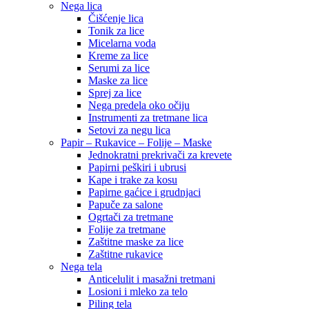
Nega lica
Čišćenje lica
Tonik za lice
Micelarna voda
Kreme za lice
Serumi za lice
Maske za lice
Sprej za lice
Nega predela oko očiju
Instrumenti za tretmane lica
Setovi za negu lica
Papir – Rukavice – Folije – Maske
Jednokratni prekrivači za krevete
Papirni peškiri i ubrusi
Kape i trake za kosu
Papirne gaćice i grudnjaci
Papuče za salone
Ogrtači za tretmane
Folije za tretmane
Zaštitne maske za lice
Zaštitne rukavice
Nega tela
Anticelulit i masažni tretmani
Losioni i mleko za telo
Piling tela