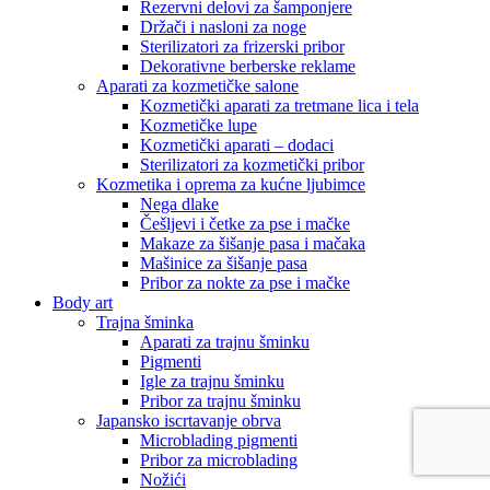
Rezervni delovi za šamponjere
Držači i nasloni za noge
Sterilizatori za frizerski pribor
Dekorativne berberske reklame
Aparati za kozmetičke salone
Kozmetički aparati za tretmane lica i tela
Kozmetičke lupe
Kozmetički aparati – dodaci
Sterilizatori za kozmetički pribor
Kozmetika i oprema za kućne ljubimce
Nega dlake
Češljevi i četke za pse i mačke
Makaze za šišanje pasa i mačaka
Mašinice za šišanje pasa
Pribor za nokte za pse i mačke
Body art
Trajna šminka
Aparati za trajnu šminku
Pigmenti
Igle za trajnu šminku
Pribor za trajnu šminku
Japansko iscrtavanje obrva
Microblading pigmenti
Pribor za microblading
Nožići