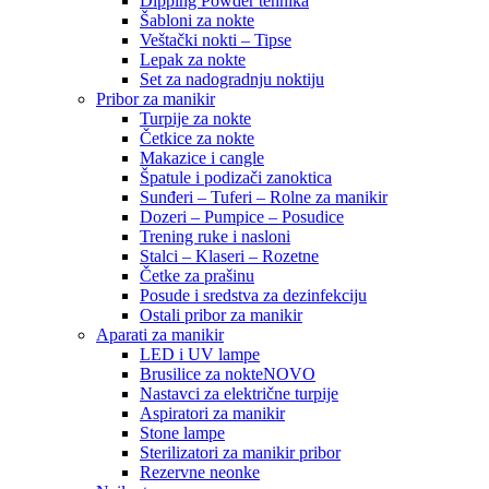
Dipping Powder tehnika
Šabloni za nokte
Veštački nokti – Tipse
Lepak za nokte
Set za nadogradnju noktiju
Pribor za manikir
Turpije za nokte
Četkice za nokte
Makazice i cangle
Špatule i podizači zanoktica
Sunđeri – Tuferi – Rolne za manikir
Dozeri – Pumpice – Posudice
Trening ruke i nasloni
Stalci – Klaseri – Rozetne
Četke za prašinu
Posude i sredstva za dezinfekciju
Ostali pribor za manikir
Aparati za manikir
LED i UV lampe
Brusilice za nokte
NOVO
Nastavci za električne turpije
Aspiratori za manikir
Stone lampe
Sterilizatori za manikir pribor
Rezervne neonke