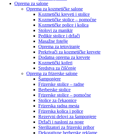
Oprema za salone
Oprema za kozmetičke salone
Kozmetički kreveti i stolice
Kozmetičke stolice – pomoćne
Kozmetičke police i kolica
Stolovi za manikir
Pedikir stolice i držači
Masažne fotelje
Oprema za tetoviranje
Prekrivači za kozmetičke krevete
Dodatna oprema za krevete
Kozmetički koferi
Sredstva za čišćenje
Oprema za frizerske salone
Šamponjere
Frizerske stolice – radne
Berberske stolice
Frizerske stolice – pomoćne
Stolice za čekaonice
Frizerska radna mesta
Frizerska kolica i police
Rezervni delovi za šamponjere
Držači i nasloni za noge
Sterilizatori za frizerski pribor
Dekorativne berberske reklame