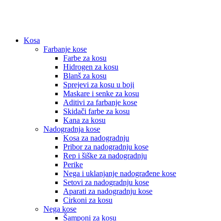
Kosa
Farbanje kose
Farbe za kosu
Hidrogen za kosu
Blanš za kosu
Sprejevi za kosu u boji
Maskare i senke za kosu
Aditivi za farbanje kose
Skidači farbe za kosu
Kana za kosu
Nadogradnja kose
Kosa za nadogradnju
Pribor za nadogradnju kose
Rep i šiške za nadogradnju
Perike
Nega i uklanjanje nadograđene kose
Setovi za nadogradnju kose
Aparati za nadogradnju kose
Cirkoni za kosu
Nega kose
Šamponi za kosu