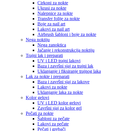
Cirkoni za nokte
Ukrasi za nokte
Nalepnice za nokte
Transfer folije za nokte
Boje za nail art
Lakovi za nail art
Airbrush šabloni i boje za nokte
Nega noktiju
Nega zanoktica
Jačanje i rekonstrukcija noktiju
Trajni lak i preparati
UV i LED trajni lakovi
Baza i završni sjaj za trajni lak
Uklanjanje i fiksiranje trajnog laka
Lak za nokte i preparati
Baza i završni sjaj za lakove
Lakovi za nokte
Uklanjanje laka za nokte
Kolor gelovi
UV i LED kolor gelovi
Završni sjaj za kolor gel
Pečati za nokte
Šabloni za pečate
Lakovi za pečate
Pečati i grebači