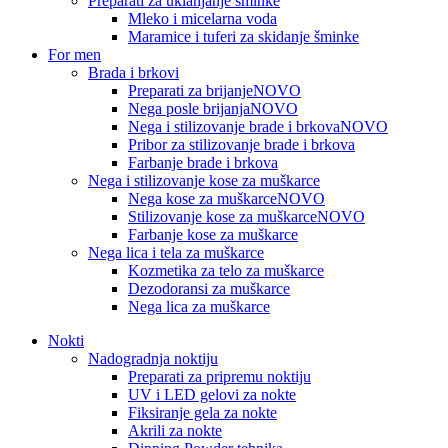
Preparati za uklanjanje šminke
Mleko i micelarna voda
Maramice i tuferi za skidanje šminke
For men
Brada i brkovi
Preparati za brijanje
NOVO
Nega posle brijanja
NOVO
Nega i stilizovanje brade i brkova
NOVO
Pribor za stilizovanje brade i brkova
Farbanje brade i brkova
Nega i stilizovanje kose za muškarce
Nega kose za muškarce
NOVO
Stilizovanje kose za muškarce
NOVO
Farbanje kose za muškarce
Nega lica i tela za muškarce
Kozmetika za telo za muškarce
Dezodoransi za muškarce
Nega lica za muškarce
Nokti
Nadogradnja noktiju
Preparati za pripremu noktiju
UV i LED gelovi za nokte
Fiksiranje gela za nokte
Akrili za nokte