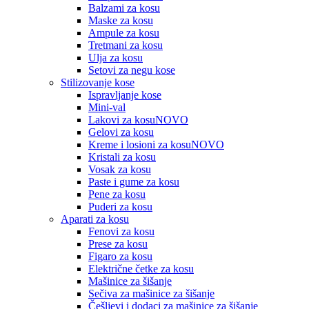
Balzami za kosu
Maske za kosu
Ampule za kosu
Tretmani za kosu
Ulja za kosu
Setovi za negu kose
Stilizovanje kose
Ispravljanje kose
Mini-val
Lakovi za kosu
NOVO
Gelovi za kosu
Kreme i losioni za kosu
NOVO
Kristali za kosu
Vosak za kosu
Paste i gume za kosu
Pene za kosu
Puderi za kosu
Aparati za kosu
Fenovi za kosu
Prese za kosu
Figaro za kosu
Električne četke za kosu
Mašinice za šišanje
Sečiva za mašinice za šišanje
Češljevi i dodaci za mašinice za šišanje