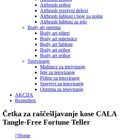
Airbrush pribor
Airbrush rezervni delovi
Airbrush šabloni i boje za nokte
Airbrush šabloni za telo
Body art oprema
Body art gliteri
Body art nalepnice
Body art šabloni
Body art pribor
Body art pribor
Tetoviranje
Mašinice za tetoviranje
Igle za tetoviranje
Pribor za tetoviranje
Sprejevi za tetoviranje
Oprema za tetoviranje
AKCIJA
Bestsellers
Četka za raščešljavanje kose CALA
Tangle-Free Fortune Teller
Home