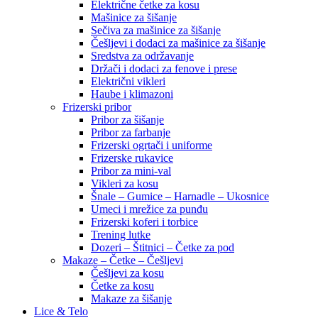
Električne četke za kosu
Mašinice za šišanje
Sečiva za mašinice za šišanje
Češljevi i dodaci za mašinice za šišanje
Sredstva za održavanje
Držači i dodaci za fenove i prese
Električni vikleri
Haube i klimazoni
Frizerski pribor
Pribor za šišanje
Pribor za farbanje
Frizerski ogrtači i uniforme
Frizerske rukavice
Pribor za mini-val
Vikleri za kosu
Šnale – Gumice – Harnadle – Ukosnice
Umeci i mrežice za punđu
Frizerski koferi i torbice
Trening lutke
Dozeri – Štitnici – Četke za pod
Makaze – Četke – Češljevi
Češljevi za kosu
Četke za kosu
Makaze za šišanje
Lice & Telo