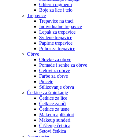
Gliteri i pigmenti
Boje za lice i telo
Trepavice
Trepavice na traci
Individualne trepavice
Lepak za trepavice
Svilene trepavice
Papirne trepavice
Pribor za trepavice
Obrve
Olovke za obrve
Pomade i senke za obrve
Gelovi za obrve
Farbe za obrve
Pincete
Stilizovanje obrva
Četkice za šminkanje
Četkice za lice
Četkice za oči
Četkice za usne
Makeup aplikatori
Makeup sunđeri
Čišćenje četkica
Setovi četkica
Accessories