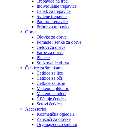
Trepavice na traci
Individualne trepavice
Lepak za trepavice
Svilene trepavice
Papirne trepavice
Pribor za trepavice
Obrve
Olovke za obrve
Pomade i senke za obrve
Gelovi za obrve
Farbe za obrve
Pincete
Stilizovanje obrva
Četkice za šminkanje
Četkice za lice
Četkice za oči
Četkice za usne
Makeup aplikatori
Makeup sunđeri
Čišćenje četkica
Setovi četkica
Accessories
Kozmetička ogledala
Zarezači za olovke
Organajzeri za šminku