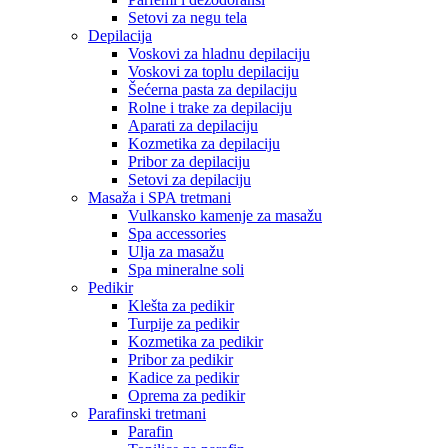
Setovi za negu tela
Depilacija
Voskovi za hladnu depilaciju
Voskovi za toplu depilaciju
Šećerna pasta za depilaciju
Rolne i trake za depilaciju
Aparati za depilaciju
Kozmetika za depilaciju
Pribor za depilaciju
Setovi za depilaciju
Masaža i SPA tretmani
Vulkansko kamenje za masažu
Spa accessories
Ulja za masažu
Spa mineralne soli
Pedikir
Klešta za pedikir
Turpije za pedikir
Kozmetika za pedikir
Pribor za pedikir
Kadice za pedikir
Oprema za pedikir
Parafinski tretmani
Parafin