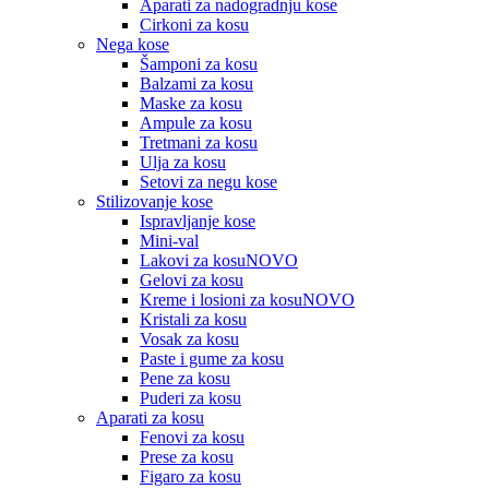
Aparati za nadogradnju kose
Cirkoni za kosu
Nega kose
Šamponi za kosu
Balzami za kosu
Maske za kosu
Ampule za kosu
Tretmani za kosu
Ulja za kosu
Setovi za negu kose
Stilizovanje kose
Ispravljanje kose
Mini-val
Lakovi za kosu
NOVO
Gelovi za kosu
Kreme i losioni za kosu
NOVO
Kristali za kosu
Vosak za kosu
Paste i gume za kosu
Pene za kosu
Puderi za kosu
Aparati za kosu
Fenovi za kosu
Prese za kosu
Figaro za kosu