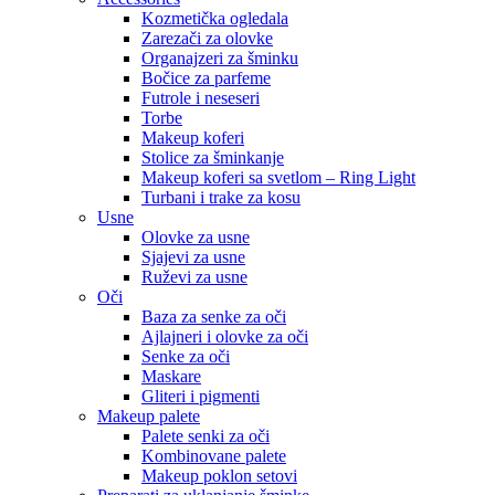
Kozmetička ogledala
Zarezači za olovke
Organajzeri za šminku
Bočice za parfeme
Futrole i neseseri
Torbe
Makeup koferi
Stolice za šminkanje
Makeup koferi sa svetlom – Ring Light
Turbani i trake za kosu
Usne
Olovke za usne
Sjajevi za usne
Ruževi za usne
Oči
Baza za senke za oči
Ajlajneri i olovke za oči
Senke za oči
Maskare
Gliteri i pigmenti
Makeup palete
Palete senki za oči
Kombinovane palete
Makeup poklon setovi