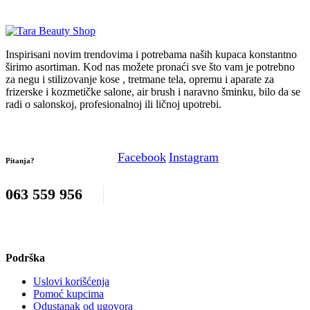
Inspirisani novim trendovima i potrebama naših kupaca konstantno
širimo asortiman. Kod nas možete pronaći sve što vam je potrebno
za negu i stilizovanje kose , tretmane tela, opremu i aparate za
frizerske i kozmetičke salone, air brush i naravno šminku, bilo da se
radi o salonskoj, profesionalnoj ili ličnoj upotrebi.
Facebook
Instagram
Pitanja?
063 559 956
Podrška
Uslovi korišćenja
Pomoć kupcima
Odustanak od ugovora