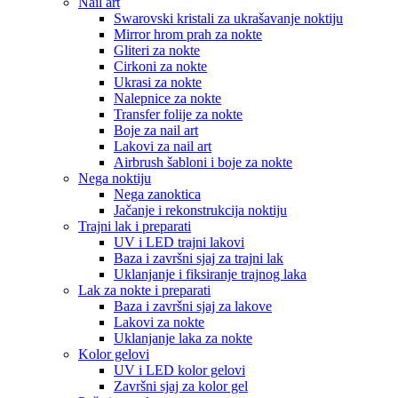
Nail art
Swarovski kristali za ukrašavanje noktiju
Mirror hrom prah za nokte
Gliteri za nokte
Cirkoni za nokte
Ukrasi za nokte
Nalepnice za nokte
Transfer folije za nokte
Boje za nail art
Lakovi za nail art
Airbrush šabloni i boje za nokte
Nega noktiju
Nega zanoktica
Jačanje i rekonstrukcija noktiju
Trajni lak i preparati
UV i LED trajni lakovi
Baza i završni sjaj za trajni lak
Uklanjanje i fiksiranje trajnog laka
Lak za nokte i preparati
Baza i završni sjaj za lakove
Lakovi za nokte
Uklanjanje laka za nokte
Kolor gelovi
UV i LED kolor gelovi
Završni sjaj za kolor gel