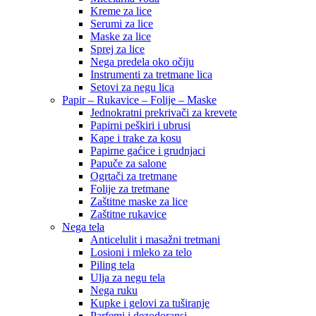
Kreme za lice
Serumi za lice
Maske za lice
Sprej za lice
Nega predela oko očiju
Instrumenti za tretmane lica
Setovi za negu lica
Papir – Rukavice – Folije – Maske
Jednokratni prekrivači za krevete
Papirni peškiri i ubrusi
Kape i trake za kosu
Papirne gaćice i grudnjaci
Papuče za salone
Ogrtači za tretmane
Folije za tretmane
Zaštitne maske za lice
Zaštitne rukavice
Nega tela
Anticelulit i masažni tretmani
Losioni i mleko za telo
Piling tela
Ulja za negu tela
Nega ruku
Kupke i gelovi za tuširanje
Parfemi i dezodoransi