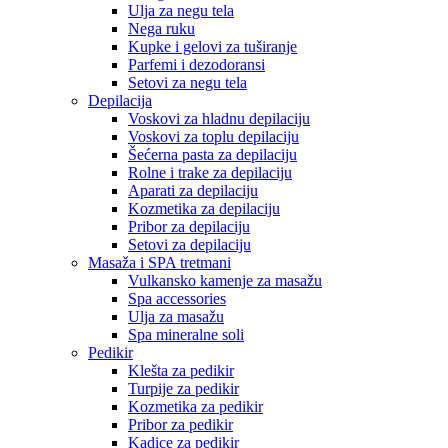
Ulja za negu tela
Nega ruku
Kupke i gelovi za tuširanje
Parfemi i dezodoransi
Setovi za negu tela
Depilacija
Voskovi za hladnu depilaciju
Voskovi za toplu depilaciju
Šećerna pasta za depilaciju
Rolne i trake za depilaciju
Aparati za depilaciju
Kozmetika za depilaciju
Pribor za depilaciju
Setovi za depilaciju
Masaža i SPA tretmani
Vulkansko kamenje za masažu
Spa accessories
Ulja za masažu
Spa mineralne soli
Pedikir
Klešta za pedikir
Turpije za pedikir
Kozmetika za pedikir
Pribor za pedikir
Kadice za pedikir