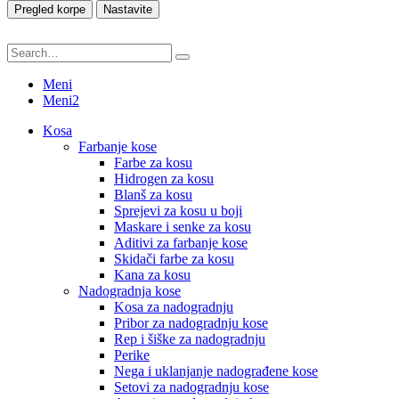
Pregled korpe
Nastavite
Meni
Meni2
Kosa
Farbanje kose
Farbe za kosu
Hidrogen za kosu
Blanš za kosu
Sprejevi za kosu u boji
Maskare i senke za kosu
Aditivi za farbanje kose
Skidači farbe za kosu
Kana za kosu
Nadogradnja kose
Kosa za nadogradnju
Pribor za nadogradnju kose
Rep i šiške za nadogradnju
Perike
Nega i uklanjanje nadograđene kose
Setovi za nadogradnju kose