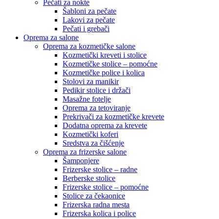
Pečati za nokte
Šabloni za pečate
Lakovi za pečate
Pečati i grebači
Oprema za salone
Oprema za kozmetičke salone
Kozmetički kreveti i stolice
Kozmetičke stolice – pomoćne
Kozmetičke police i kolica
Stolovi za manikir
Pedikir stolice i držači
Masažne fotelje
Oprema za tetoviranje
Prekrivači za kozmetičke krevete
Dodatna oprema za krevete
Kozmetički koferi
Sredstva za čišćenje
Oprema za frizerske salone
Šamponjere
Frizerske stolice – radne
Berberske stolice
Frizerske stolice – pomoćne
Stolice za čekaonice
Frizerska radna mesta
Frizerska kolica i police