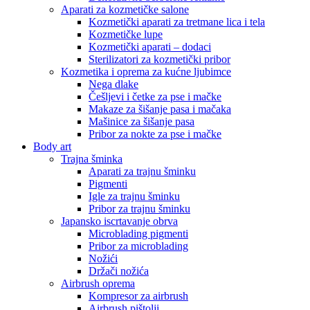
Aparati za kozmetičke salone
Kozmetički aparati za tretmane lica i tela
Kozmetičke lupe
Kozmetički aparati – dodaci
Sterilizatori za kozmetički pribor
Kozmetika i oprema za kućne ljubimce
Nega dlake
Češljevi i četke za pse i mačke
Makaze za šišanje pasa i mačaka
Mašinice za šišanje pasa
Pribor za nokte za pse i mačke
Body art
Trajna šminka
Aparati za trajnu šminku
Pigmenti
Igle za trajnu šminku
Pribor za trajnu šminku
Japansko iscrtavanje obrva
Microblading pigmenti
Pribor za microblading
Nožići
Držači nožića
Airbrush oprema
Kompresor za airbrush
Airbrush pištolji