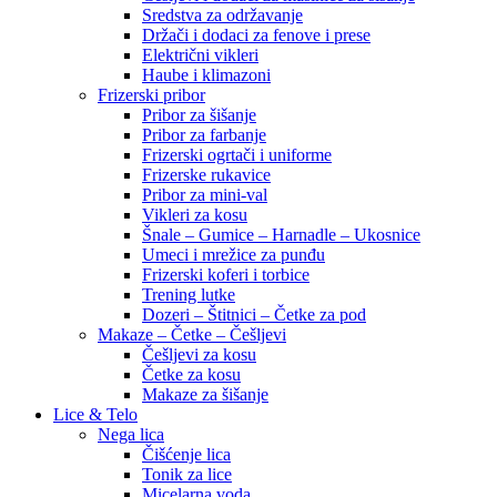
Sredstva za održavanje
Držači i dodaci za fenove i prese
Električni vikleri
Haube i klimazoni
Frizerski pribor
Pribor za šišanje
Pribor za farbanje
Frizerski ogrtači i uniforme
Frizerske rukavice
Pribor za mini-val
Vikleri za kosu
Šnale – Gumice – Harnadle – Ukosnice
Umeci i mrežice za punđu
Frizerski koferi i torbice
Trening lutke
Dozeri – Štitnici – Četke za pod
Makaze – Četke – Češljevi
Češljevi za kosu
Četke za kosu
Makaze za šišanje
Lice & Telo
Nega lica
Čišćenje lica
Tonik za lice
Micelarna voda