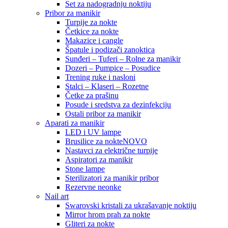
Set za nadogradnju noktiju
Pribor za manikir
Turpije za nokte
Četkice za nokte
Makazice i cangle
Špatule i podizači zanoktica
Sunđeri – Tuferi – Rolne za manikir
Dozeri – Pumpice – Posudice
Trening ruke i nasloni
Stalci – Klaseri – Rozetne
Četke za prašinu
Posude i sredstva za dezinfekciju
Ostali pribor za manikir
Aparati za manikir
LED i UV lampe
Brusilice za nokte
NOVO
Nastavci za električne turpije
Aspiratori za manikir
Stone lampe
Sterilizatori za manikir pribor
Rezervne neonke
Nail art
Swarovski kristali za ukrašavanje noktiju
Mirror hrom prah za nokte
Gliteri za nokte