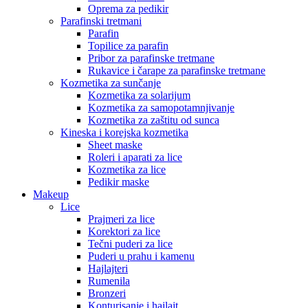
Oprema za pedikir
Parafinski tretmani
Parafin
Topilice za parafin
Pribor za parafinske tretmane
Rukavice i čarape za parafinske tretmane
Kozmetika za sunčanje
Kozmetika za solarijum
Kozmetika za samopotamnjivanje
Kozmetika za zaštitu od sunca
Kineska i korejska kozmetika
Sheet maske
Roleri i aparati za lice
Kozmetika za lice
Pedikir maske
Makeup
Lice
Prajmeri za lice
Korektori za lice
Tečni puderi za lice
Puderi u prahu i kamenu
Hajlajteri
Rumenila
Bronzeri
Konturisanje i hajlajt