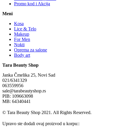
Promo kod i Akcija
Meni
Kosa
Lice & Telo
Makeup
For Men
Nokti
Oprema za salone
Body art
Tara Beauty Shop
Janka Čmelika 25, Novi Sad
021/6341329
063559956
sale@tarabeautyshop.rs
PIB: 109663098
MB: 64340441
© Tara Beauty Shop 2021. All Rights Reserved.
Upravo ste dodali ovaj proizvod u korpu::