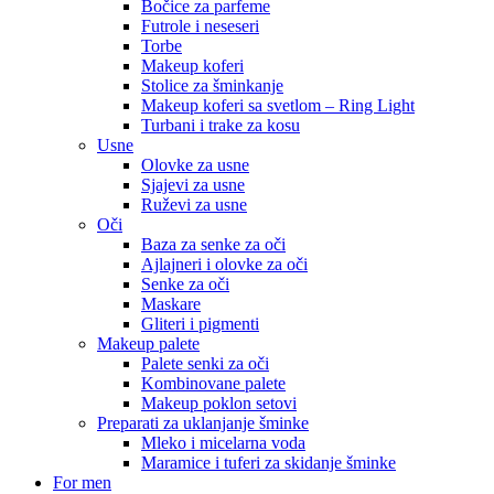
Bočice za parfeme
Futrole i neseseri
Torbe
Makeup koferi
Stolice za šminkanje
Makeup koferi sa svetlom – Ring Light
Turbani i trake za kosu
Usne
Olovke za usne
Sjajevi za usne
Ruževi za usne
Oči
Baza za senke za oči
Ajlajneri i olovke za oči
Senke za oči
Maskare
Gliteri i pigmenti
Makeup palete
Palete senki za oči
Kombinovane palete
Makeup poklon setovi
Preparati za uklanjanje šminke
Mleko i micelarna voda
Maramice i tuferi za skidanje šminke
For men