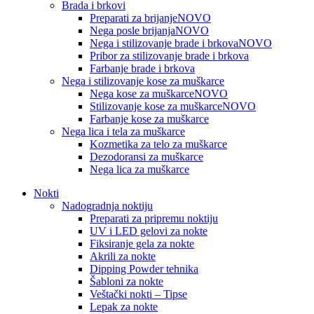
Brada i brkovi
Preparati za brijanje
NOVO
Nega posle brijanja
NOVO
Nega i stilizovanje brade i brkova
NOVO
Pribor za stilizovanje brade i brkova
Farbanje brade i brkova
Nega i stilizovanje kose za muškarce
Nega kose za muškarce
NOVO
Stilizovanje kose za muškarce
NOVO
Farbanje kose za muškarce
Nega lica i tela za muškarce
Kozmetika za telo za muškarce
Dezodoransi za muškarce
Nega lica za muškarce
Nokti
Nadogradnja noktiju
Preparati za pripremu noktiju
UV i LED gelovi za nokte
Fiksiranje gela za nokte
Akrili za nokte
Dipping Powder tehnika
Šabloni za nokte
Veštački nokti – Tipse
Lepak za nokte