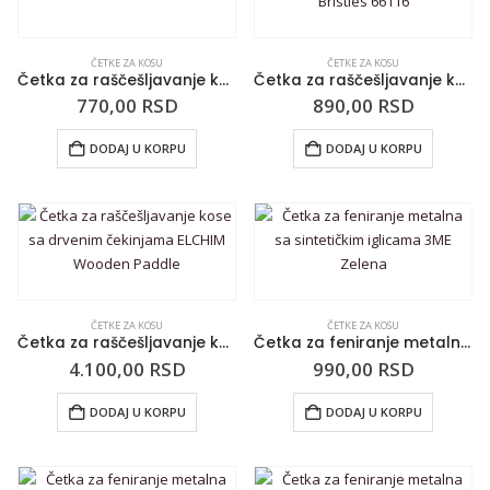
ČETKE ZA KOSU
ČETKE ZA KOSU
Četka za raščešljavanje kose LABOR PRO Gelato Uno
Četka za raščešljavanje kose za muškarce CALA Flexible Bristles 66116
770,00
RSD
890,00
RSD
DODAJ U KORPU
DODAJ U KORPU
ČETKE ZA KOSU
ČETKE ZA KOSU
Četka za raščešljavanje kose sa drvenim čekinjama ELCHIM Wooden Paddle
Četka za feniranje metalna sa sintetičkim iglicama 3ME Zelena
4.100,00
RSD
990,00
RSD
DODAJ U KORPU
DODAJ U KORPU