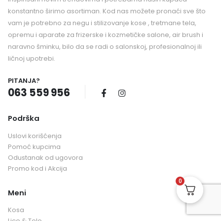
konstantno širimo asortiman. Kod nas možete pronaći sve što
vam je potrebno za negu i stilizovanje kose , tretmane tela,
opremu i aparate za frizerske i kozmetičke salone, air brush i
naravno šminku, bilo da se radi o salonskoj, profesionalnoj ili
ličnoj upotrebi.
PITANJA?
063 559 956
Podrška
Uslovi korišćenja
Pomoć kupcima
Odustanak od ugovora
Promo kod i Akcija
0
Meni
Kosa
Lice & Telo