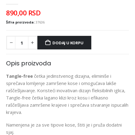
0
out of 5
890,00
RSD
Šifra proizvoda:
37636
DODAJ U KORPU
Opis proizvoda
Tangle-free
četka jedinstvenog dizajna, eliminiše i
sprečava lomljenje zamršene kose i omogućava lakše
raščešljavanje. Koristeći inovativan dizajn fleksibilnih iglica,
Tangle-free četka lagano klizi kroz kosu i efikasno
raščešljava zamršene krajeve i sprečava stvaranje ispucalih
krajeva.
Namenjena je za sve tipove kose, štiti je i pruža dodatni
sjaj.