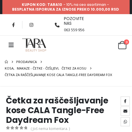
KUPON KOD: TARA10
- 10% na ceo asortiman -
BESPLATNA ISPORUKA ZA IZNOSE PREKO 10.000,00 RSD
POZOVITE
NAS
063 559 956
0
PRODAVNICA
KOSA
,
MAKAZE - ČETKE - ČEŠLJEVI
,
ČETKE ZA KOSU
ČETKA ZA RAŠČEŠLJAVANJE KOSE CALA TANGLE-FREE DAYDREAM FOX
Četka za raščešljavanje
kose CALA Tangle-Free
Daydream Fox
( Još nema komentara. )