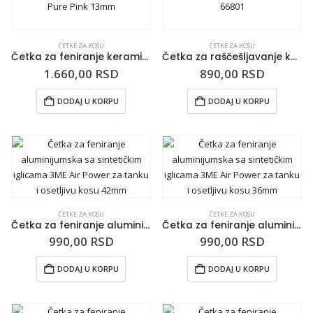
ČETKE ZA KOSU
ČETKE ZA KOSU
Četka za feniranje keramička sa sintetičkim iglicama KIEPE Pure Pink 13mm
Četka za raščešljavanje kose CALA Wet ‘n Dry Geometric 66801
1.660,00
RSD
890,00
RSD
DODAJ U KORPU
DODAJ U KORPU
ČETKE ZA KOSU
ČETKE ZA KOSU
Četka za feniranje aluminijumska sa sintetičkim iglicama 3ME Air Power za tanku i osetljivu kosu 42mm
Četka za feniranje aluminijumska sa sintetičkim iglicama 3ME Air Power za tanku i osetljivu kosu 36mm
990,00
RSD
990,00
RSD
DODAJ U KORPU
DODAJ U KORPU