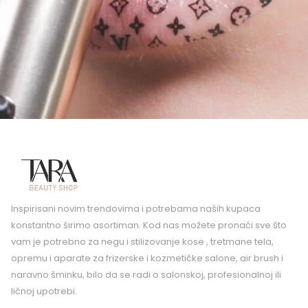
Inspirisani novim trendovima i potrebama naših kupaca
konstantno širimo asortiman. Kod nas možete pronaći sve što
vam je potrebno za negu i stilizovanje kose , tretmane tela,
opremu i aparate za frizerske i kozmetičke salone, air brush i
naravno šminku, bilo da se radi o salonskoj, profesionalnoj ili
ličnoj upotrebi.