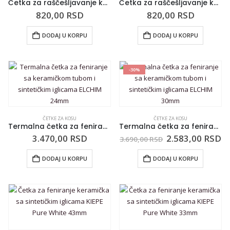
Četka za raščešljavanje kose CALA Pink Flamingo Tangle Free 66853
Četka za raščešljavanje kose CALA Tangle Free Whale 66855
820,00
RSD
820,00
RSD
DODAJ U KORPU
DODAJ U KORPU
-30%
ČETKE ZA KOSU
ČETKE ZA KOSU
Termalna četka za feniranje sa keramičkom tubom i sintetičkim iglicama ELCHIM 24mm
Termalna četka za feniranje sa keramičkom tubom i sintetičkim iglicama ELCHIM 30mm
3.470,00
RSD
2.583,00
RSD
3.690,00
RSD
DODAJ U KORPU
DODAJ U KORPU