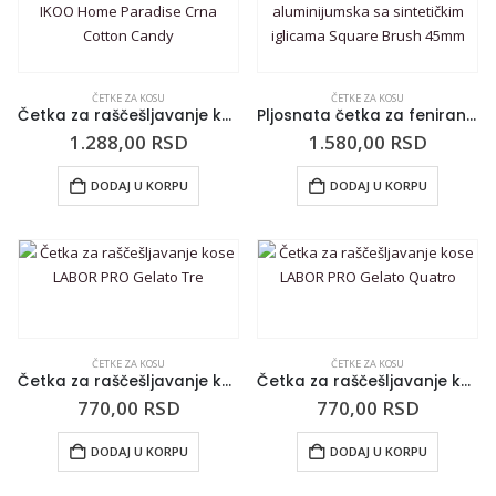
ČETKE ZA KOSU
ČETKE ZA KOSU
Četka za raščešljavanje kose IKOO Home Paradise Crna Cotton Candy
Pljosnata četka za feniranje aluminijumska sa sintetičkim iglicama Square Brush 45mm
1.288,00
RSD
1.580,00
RSD
DODAJ U KORPU
DODAJ U KORPU
ČETKE ZA KOSU
ČETKE ZA KOSU
Četka za raščešljavanje kose LABOR PRO Gelato Tre
Četka za raščešljavanje kose LABOR PRO Gelato Quatro
770,00
RSD
770,00
RSD
DODAJ U KORPU
DODAJ U KORPU