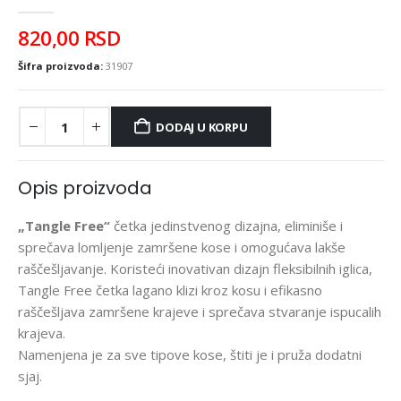
0
out of 5
820,00
RSD
Šifra proizvoda:
31907
DODAJ U KORPU
Opis proizvoda
„Tangle Free“
četka jedinstvenog dizajna, eliminiše i
sprečava lomljenje zamršene kose i omogućava lakše
raščešljavanje. Koristeći inovativan dizajn fleksibilnih iglica,
Tangle Free četka lagano klizi kroz kosu i efikasno
raščešljava zamršene krajeve i sprečava stvaranje ispucalih
krajeva.
Namenjena je za sve tipove kose, štiti je i pruža dodatni
sjaj.