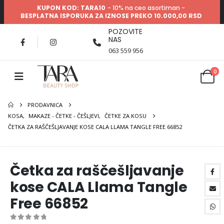
KUPON KOD: TARA10
- 10% na ceo asortiman -
BESPLATNA ISPORUKA ZA IZNOSE PREKO 10.000,00 RSD
POZOVITE
NAS
063 559 956
0
PRODAVNICA
KOSA
,
MAKAZE - ČETKE - ČEŠLJEVI
,
ČETKE ZA KOSU
ČETKA ZA RAŠČEŠLJAVANJE KOSE CALA LLAMA TANGLE FREE 66852
Četka za raščešljavanje
kose CALA Llama Tangle
Free 66852