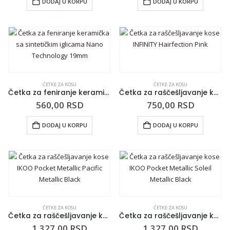
DODAJ U KORPU
DODAJ U KORPU
ČETKE ZA KOSU
ČETKE ZA KOSU
Četka za feniranje keramička sa sintetičkim iglicama Nano Technology 19mm
Četka za raščešljavanje kose INFINITY Hairfection Pink
560,00
RSD
750,00
RSD
DODAJ U KORPU
DODAJ U KORPU
ČETKE ZA KOSU
ČETKE ZA KOSU
Četka za raščešljavanje kose IKOO Pocket Metallic Pacific Metallic Black
Četka za raščešljavanje kose IKOO Pocket Metallic Soleil Metallic Black
1.327,00
RSD
1.327,00
RSD