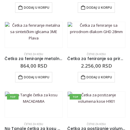
DODAJ U KORPU
DODAJ U KORPU
ČETKE ZA KOSU
ČETKE ZA KOSU
Četka za feniranje metalna sa sintetičkim iglicama 3ME Plava
Četka za feniranje sa prirodnom dlakom GHD 28mm
864,00
RSD
2.256,00
RSD
DODAJ U KORPU
DODAJ U KORPU
TOP
TOP
ČETKE ZA KOSU
ČETKE ZA KOSU
No Tangle četka za kosu MACADAMIA
Četka za postizanje volumena kose H901