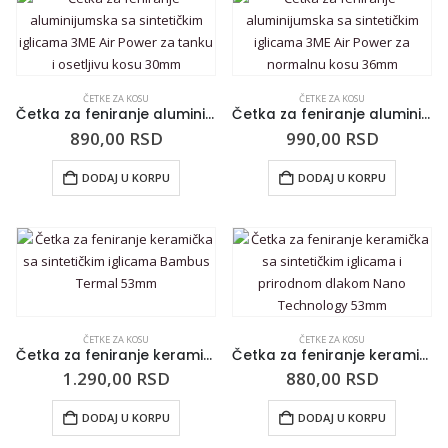
ČETKE ZA KOSU
ČETKE ZA KOSU
Četka za feniranje aluminijumska sa sintetičkim iglicama 3ME Air Power za tanku i osetljivu kosu 30mm
Četka za feniranje aluminijumska sa sintetičkim iglicama 3ME Air Power za normalnu kosu 36mm
890,00
RSD
990,00
RSD
DODAJ U KORPU
DODAJ U KORPU
ČETKE ZA KOSU
ČETKE ZA KOSU
Četka za feniranje keramička sa sintetičkim iglicama Bambus Termal 53mm
Četka za feniranje keramička sa sintetičkim iglicama i prirodnom dlakom Nano Technology 53mm
1.290,00
RSD
880,00
RSD
DODAJ U KORPU
DODAJ U KORPU