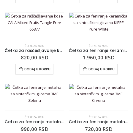
ČETKE ZA KOSU
ČETKE ZA KOSU
Četka za raščešljavanje kose CALA Mixed Fruits Tangle Free 66877
Četka za feniranje keramička sa sintetičkim iglicama KIEPE Pure White
820,00
RSD
1.960,00
RSD
DODAJ U KORPU
DODAJ U KORPU
ČETKE ZA KOSU
ČETKE ZA KOSU
Četka za feniranje metalna sa sintetičkim iglicama 3ME Zelena
Četka za feniranje metalna sa sintetičkim iglicama 3ME Crvena
990,00
RSD
720,00
RSD