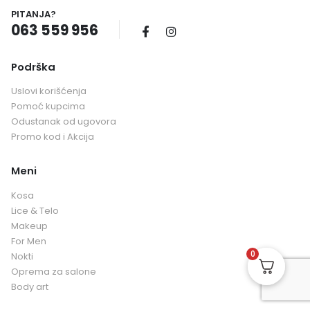
PITANJA?
063 559 956
Podrška
Uslovi korišćenja
Pomoć kupcima
Odustanak od ugovora
Promo kod i Akcija
Meni
Kosa
Lice & Telo
Makeup
For Men
0
Nokti
Oprema za salone
Body art