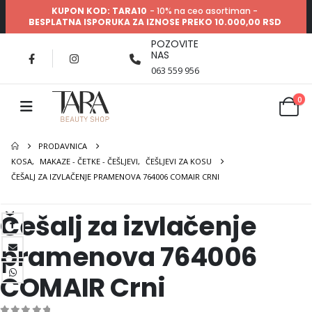
KUPON KOD: TARA10
- 10% na ceo asortiman -
BESPLATNA ISPORUKA ZA IZNOSE PREKO 10.000,00 RSD
POZOVITE
NAS
063 559 956
0
PRODAVNICA
KOSA
,
MAKAZE - ČETKE - ČEŠLJEVI
,
ČEŠLJEVI ZA KOSU
ČEŠALJ ZA IZVLAČENJE PRAMENOVA 764006 COMAIR CRNI
Češalj za izvlačenje
pramenova 764006
COMAIR Crni