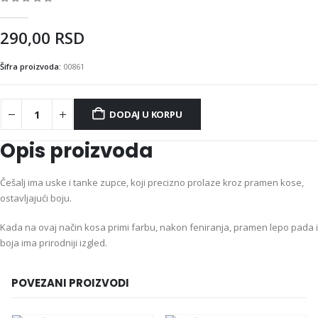
0
out of 5
290,00
RSD
Šifra proizvoda:
00861
DODAJ U KORPU
Opis proizvoda
Češalj ima uske i tanke zupce, koji precizno prolaze kroz pramen kose,
ostavljajući boju.
Kada na ovaj način kosa primi farbu, nakon feniranja, pramen lepo pada i
boja ima prirodniji izgled.
POVEZANI PROIZVODI