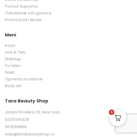
Pomoć kupcima
Odustanak od ugovora
Promo kod i Akcija
Meni
Kosa
Lice & Telo
Makeup
For Men
Nokti
Oprema za salone
Body art
Tara Beauty Shop
Janka Čmelika 25, Novi Sad
0
021/6341329
063559956
sale@tarabeautyshop.rs