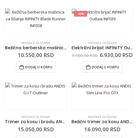
-30%
MAŠINICE ZA ŠIŠANJE
MAŠINICE ZA ŠIŠANJE
Bežična berberska mašinica za šišanje INFINITY Blade Runner INF038
Električni brijač INFINITY Outlaw INF039
10.550,00
RSD
6.930,00
RSD
9.900,00
RSD
DODAJ U KORPU
DODAJ U KORPU
MAŠINICE ZA ŠIŠANJE
MAŠINICE ZA ŠIŠANJE
Trimer za kosu i bradu ANDIS G-I T-Outliner
Bežični trimer za kosu ANDIS Slim Line Pro GTX
15.050,00
RSD
16.090,00
RSD