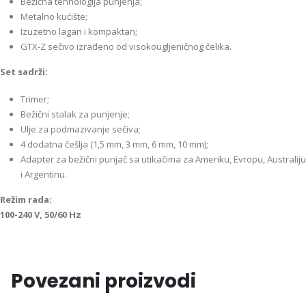
Bežična tehnologija punjenja;
Metalno kućište;
Izuzetno lagan i kompaktan;
GTX-Z sečivo izrađeno od visokougljeničnog čelika.
Set sadrži:
Trimer;
Bežični stalak za punjenje;
Ulje za podmazivanje sečiva;
4 dodatna češlja (1,5 mm, 3 mm, 6 mm, 10 mm);
Adapter za bežični punjač sa utikačima za Ameriku, Evropu, Australiju
i Argentinu.
Režim rada:
100-240 V, 50/60 Hz
Povezani proizvodi