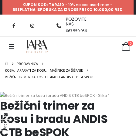
KUPON KOD: TARA10
- 10% na ceo asortiman -
BESPLATNA ISPORUKA ZA IZNOSE PREKO 10.000,00 RSD
POZOVITE
NAS
063 559 956
0
PRODAVNICA
KOSA
,
APARATI ZA KOSU
,
MAŠINICE ZA ŠIŠANJE
BEŽIČNI TRIMER ZA KOSU I BRADU ANDIS CTB BESPOK
Bežični trimer za
kosu i bradu ANDIS
CTB beSPOK