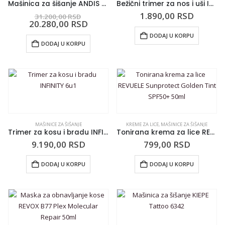
Mašinica za šišanje ANDIS reVITE Grey MTC
Bežični trimer za nos i uši INFINITY INF441
1.890,00
RSD
31.200,00
RSD
20.280,00
RSD
DODAJ U KORPU
DODAJ U KORPU
MAŠINICE ZA ŠIŠANJE
KREME ZA LICE
,
MAŠINICE ZA ŠIŠANJE
Trimer za kosu i bradu INFINITY 6u1
Tonirana krema za lice REVUELE Sunprotect Golden Tint SPF50+ 50ml
9.190,00
RSD
799,00
RSD
DODAJ U KORPU
DODAJ U KORPU