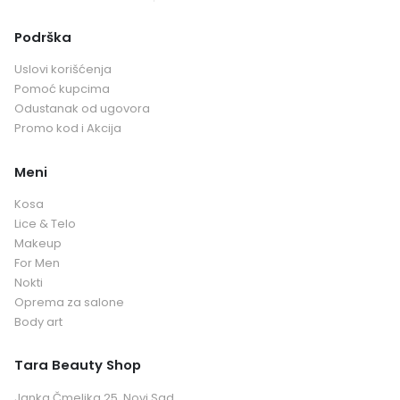
Podrška
Uslovi korišćenja
Pomoć kupcima
Odustanak od ugovora
Promo kod i Akcija
Meni
Kosa
Lice & Telo
Makeup
For Men
Nokti
Oprema za salone
Body art
Tara Beauty Shop
Janka Čmelika 25, Novi Sad