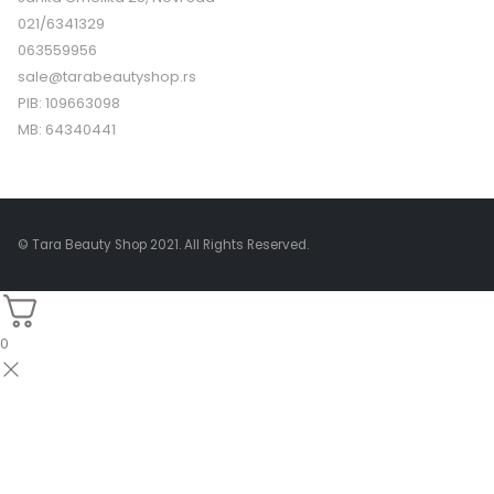
021/6341329
063559956
sale@tarabeautyshop.rs
PIB: 109663098
MB: 64340441
© Tara Beauty Shop 2021. All Rights Reserved.
0