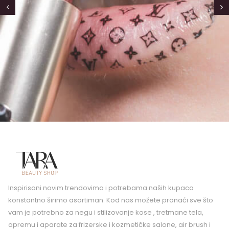
Inspirisani novim trendovima i potrebama naših kupaca
konstantno širimo asortiman. Kod nas možete pronaći sve što
vam je potrebno za negu i stilizovanje kose , tretmane tela,
opremu i aparate za frizerske i kozmetičke salone, air brush i