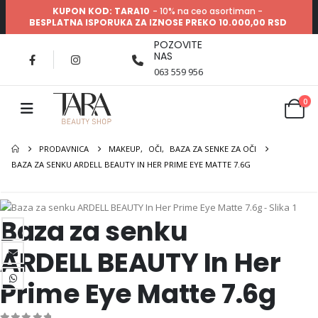
KUPON KOD: TARA10
- 10% na ceo asortiman -
BESPLATNA ISPORUKA ZA IZNOSE PREKO 10.000,00 RSD
POZOVITE
NAS
063 559 956
0
PRODAVNICA
MAKEUP
,
OČI
,
BAZA ZA SENKE ZA OČI
BAZA ZA SENKU ARDELL BEAUTY IN HER PRIME EYE MATTE 7.6G
Baza za senku
ARDELL BEAUTY In Her
Prime Eye Matte 7.6g