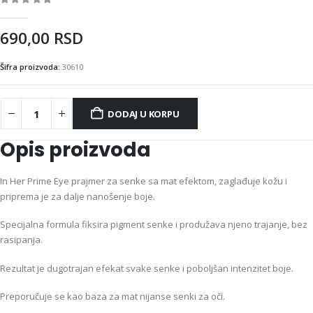
0
out of 5
690,00
RSD
Šifra proizvoda:
30610
DODAJ U KORPU
Opis proizvoda
In Her Prime Eye prajmer za senke sa mat efektom, zaglađuje kožu i
priprema je za dalje nanošenje boje.
Specijalna formula fiksira pigment senke i produžava njeno trajanje, bez
rasipanja.
Rezultat je dugotrajan efekat svake senke i poboljšan intenzitet boje.
Preporučuje se kao baza za mat nijanse senki za oči.