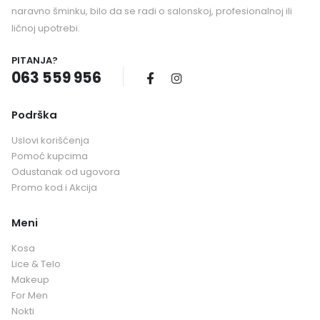
naravno šminku, bilo da se radi o salonskoj, profesionalnoj ili
ličnoj upotrebi.
PITANJA?
063 559 956
Podrška
Uslovi korišćenja
Pomoć kupcima
Odustanak od ugovora
Promo kod i Akcija
Meni
Kosa
Lice & Telo
Makeup
For Men
Nokti