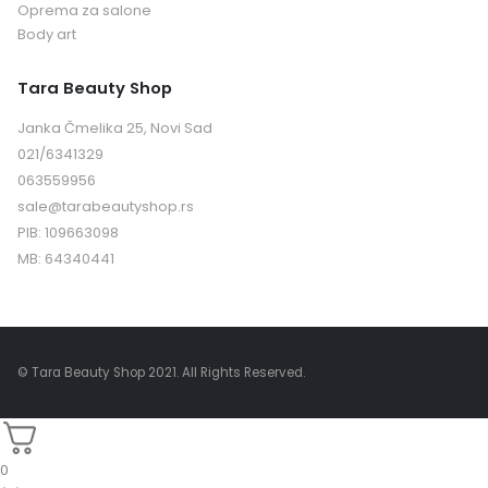
Oprema za salone
Body art
Tara Beauty Shop
Janka Čmelika 25, Novi Sad
021/6341329
063559956
sale@tarabeautyshop.rs
PIB: 109663098
MB: 64340441
© Tara Beauty Shop 2021. All Rights Reserved.
0