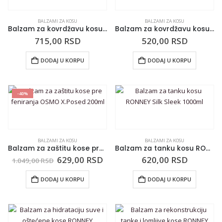
BALZAMI ZA KOSU
BALZAMI ZA KOSU
Balzam za kovrdžavu kosu BARWA Five Herbs 180ml
Balzam za kovrdžavu kosu BARWA grožđe 200ml
715,00
RSD
520,00
RSD
DODAJ U KORPU
DODAJ U KORPU
-40%
BALZAMI ZA KOSU
BALZAMI ZA KOSU
Balzam za zaštitu kose pre feniranja OSMO X.Posed 200ml
Balzam za tanku kosu RONNEY Silk Sleek 1000ml
629,00
RSD
620,00
RSD
1.049,00
RSD
DODAJ U KORPU
DODAJ U KORPU