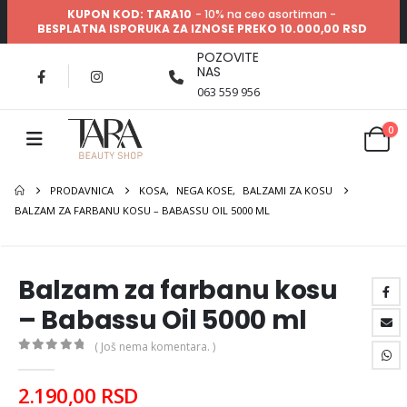
KUPON KOD: TARA10
- 10% na ceo asortiman -
BESPLATNA ISPORUKA ZA IZNOSE PREKO 10.000,00 RSD
POZOVITE
NAS
063 559 956
0
PRODAVNICA
KOSA
,
NEGA KOSE
,
BALZAMI ZA KOSU
BALZAM ZA FARBANU KOSU – BABASSU OIL 5000 ML
Balzam za farbanu kosu
– Babassu Oil 5000 ml
( Još nema komentara. )
0
out of 5
2.190,00
RSD