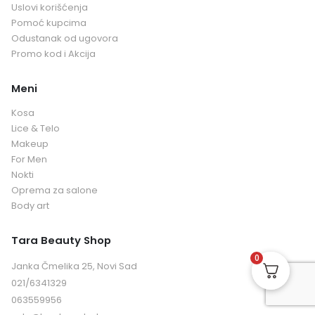
Uslovi korišćenja
Pomoć kupcima
Odustanak od ugovora
Promo kod i Akcija
Meni
Kosa
Lice & Telo
Makeup
For Men
Nokti
Oprema za salone
Body art
Tara Beauty Shop
0
Janka Čmelika 25, Novi Sad
021/6341329
063559956