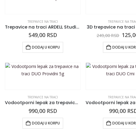
TREPAVICE NA TRACI
TREPAVICE NA TRA
Trepavice na traci ARDELL Studio Effects Demi Wispies
3D trepavice na traci
549,00
RSD
125,
249,00
RSD
DODAJ U KORPU
DODAJ U KO
TREPAVICE NA TRACI
TREPAVICE NA TRA
Vodootporni lepak za trepavice na traci DUO Providni 5g
990,00
RSD
990,00
RS
DODAJ U KORPU
DODAJ U KO