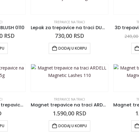
CI
TREPAVICE NA TRACI
T
 BLUSH 0110
Lepak za trepavice na traci DUO Candy Providni 7g
3D trepavi
00
RSD
730,00
RSD
249,0
RPU
DODAJ U KORPU
CI
TREPAVICE NA TRACI
T
Vodootporni lepak za trepavice na traci DUO Crni 5g
Magnet trepavice na traci ARDELL Magnetic Lashes 110
D
1.590,00
RSD
1
RPU
DODAJ U KORPU