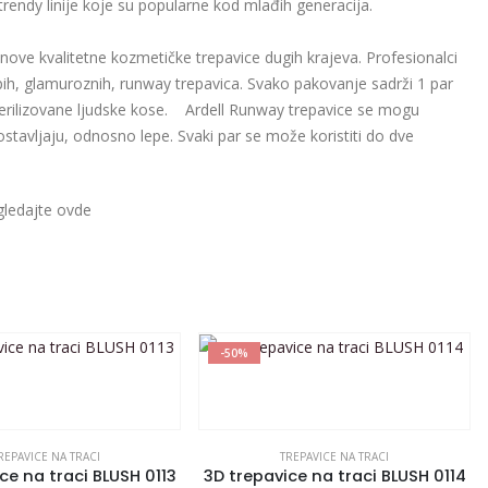
 trendy linije koje su popularne kod mlađih generacija.
 nove kvalitetne kozmetičke trepavice dugih krajeva. Profesionalci
epih, glamuroznih, runway trepavica. Svako pakovanje sadrži 1 par
erilizovane ljudske kose. Ardell Runway trepavice se mogu
postavljaju, odnosno lepe. Svaki par se može koristiti do dve
gledajte ovde
-50%
REPAVICE NA TRACI
TREPAVICE NA TRACI
ce na traci BLUSH 0113
3D trepavice na traci BLUSH 0114