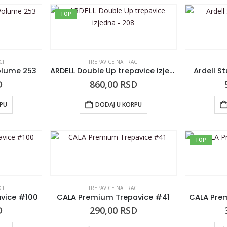
TOP
CI
TREPAVICE NA TRACI
T
olume 253
ARDELL Double Up trepavice izjedna – 208
Ardell S
D
860,00
RSD
RPU
DODAJ U KORPU
TOP
CI
TREPAVICE NA TRACI
T
vice #100
CALA Premium Trepavice #41
CALA Pre
D
290,00
RSD