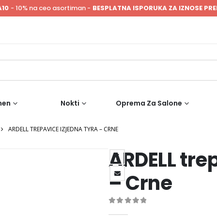
A10
- 10% na ceo asortiman -
BESPLATNA ISPORUKA ZA IZNOSE PRE
men
Nokti
Oprema Za Salone
ARDELL TREPAVICE IZJEDNA TYRA – CRNE
ARDELL tre
– Crne
0
out of 5