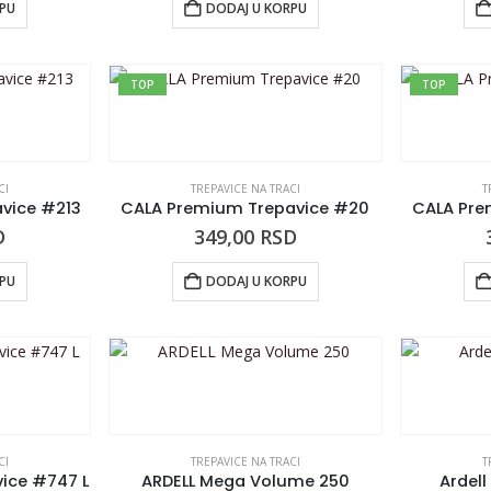
RPU
DODAJ U KORPU
TOP
TOP
CI
TREPAVICE NA TRACI
T
vice #213
CALA Premium Trepavice #20
CALA Pre
D
349,00
RSD
RPU
DODAJ U KORPU
CI
TREPAVICE NA TRACI
T
ice #747 L
ARDELL Mega Volume 250
Ardell