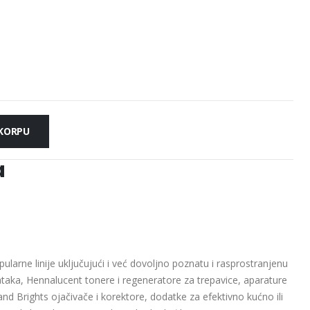
 KORPU
a
larne linije uključujući i već dovoljno poznatu i rasprostranjenu
dataka, Hennalucent tonere i regeneratore za trepavice, aparature
and Brights ojačivače i korektore, dodatke za efektivno kućno ili