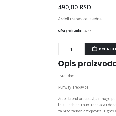
490,00
RSD
Ardell trepavice izjedna
Šifra proizvoda:
03746
DODAJ U
Opis proizvod
Tyra Black
Runway Trepavice
Ardell brend predstavlja mnoge popu
liniju Fashion Faux trepavica i do
za brzo farbanje trepavica, Lights 