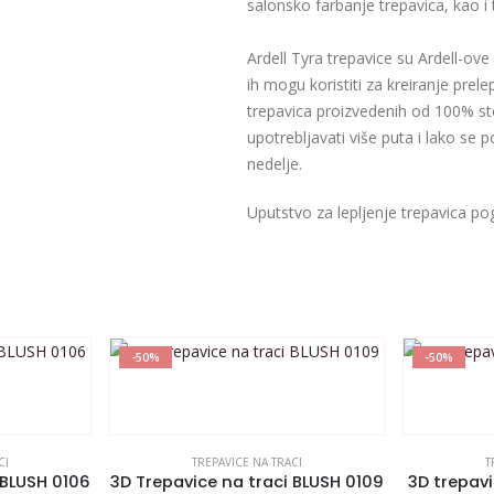
salonsko farbanje trepavica, kao i
Ardell Tyra trepavice su Ardell-ove
ih mogu koristiti za kreiranje prel
trepavica proizvedenih od 100% st
upotrebljavati više puta i lako se 
nedelje.
Uputstvo za lepljenje trepavica po
-50%
-50%
CI
TREPAVICE NA TRACI
T
 BLUSH 0106
3D Trepavice na traci BLUSH 0109
3D trepavi