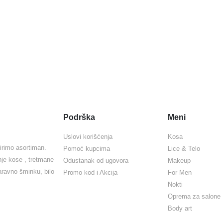
Podrška
Meni
Uslovi korišćenja
Kosa
irimo asortiman.
Pomoć kupcima
Lice & Telo
nje kose , tretmane
Odustanak od ugovora
Makeup
naravno šminku, bilo
Promo kod i Akcija
For Men
Nokti
Oprema za salone
Body art