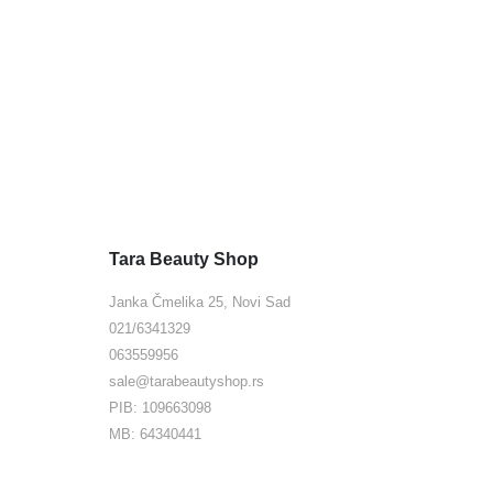
Tara Beauty Shop
Janka Čmelika 25, Novi Sad
021/6341329
063559956
sale@tarabeautyshop.rs
PIB: 109663098
MB: 64340441