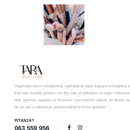
Inspirisani novim trendovima i potrebama naših kupaca konstantno š
Kod nas možete pronaći sve što vam je potrebno za negu i stilizova
tela, opremu i aparate za frizerske i kozmetičke salone, air brush i 
da se radi o salonskoj, profesionalnoj ili ličnoj upotrebi.
PITANJA?
063 559 956