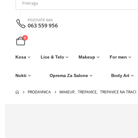
POZOVITE NAS
063 559 956
0
Kosa
Lice & Telo
Makeup
For men
Nokti
Oprema Za Salone
Body Art
PRODAVNICA
MAKEUP
,
TREPAVICE
,
TREPAVICE NA TRACI