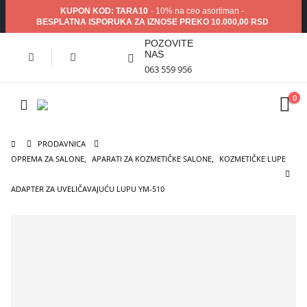
KUPON KOD: TARA10
- 10% na ceo asortiman -
BESPLATNA ISPORUKA ZA IZNOSE PREKO 10.000,00 RSD
POZOVITE
NAS
063 559 956
0
PRODAVNICA
OPREMA ZA SALONE
,
APARATI ZA KOZMETIČKE SALONE
,
KOZMETIČKE LUPE
ADAPTER ZA UVELIČAVAJUĆU LUPU YM-510