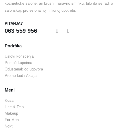
kozmetičke salone, air brush i naravno šminku, bilo da se radi o
salonskoj, profesionalnoj ili ličnoj upotrebi.
PITANJA?
063 559 956
Podrška
Uslovi korišćenja
Pomoć kupcima
Odustanak od ugovora
Promo kod i Akcija
Meni
Kosa
Lice & Telo
Makeup
For Men
Nokti