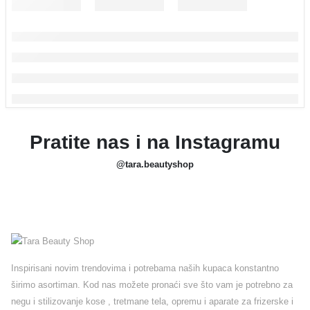
Pratite nas i na Instagramu
@tara.beautyshop
Inspirisani novim trendovima i potrebama naših kupaca konstantno
širimo asortiman. Kod nas možete pronaći sve što vam je potrebno za
negu i stilizovanje kose , tretmane tela, opremu i aparate za frizerske i