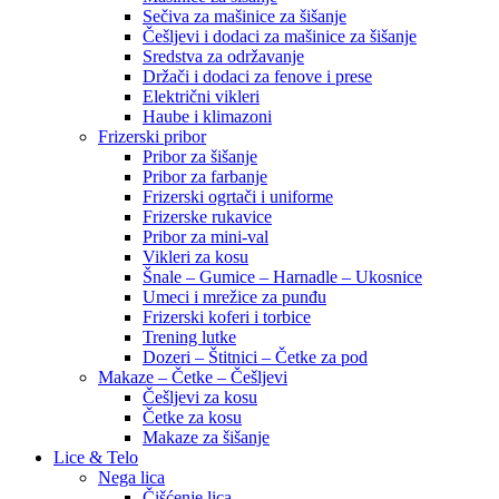
Sečiva za mašinice za šišanje
Češljevi i dodaci za mašinice za šišanje
Sredstva za održavanje
Držači i dodaci za fenove i prese
Električni vikleri
Haube i klimazoni
Frizerski pribor
Pribor za šišanje
Pribor za farbanje
Frizerski ogrtači i uniforme
Frizerske rukavice
Pribor za mini-val
Vikleri za kosu
Šnale – Gumice – Harnadle – Ukosnice
Umeci i mrežice za punđu
Frizerski koferi i torbice
Trening lutke
Dozeri – Štitnici – Četke za pod
Makaze – Četke – Češljevi
Češljevi za kosu
Četke za kosu
Makaze za šišanje
Lice & Telo
Nega lica
Čišćenje lica