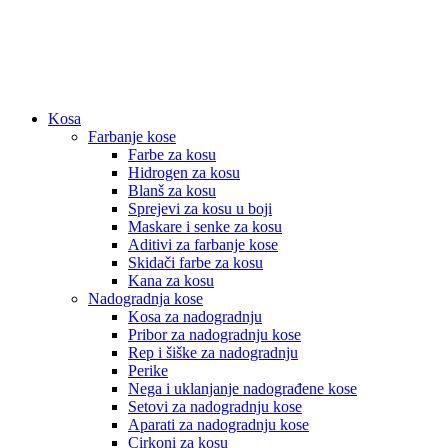
Kosa
Farbanje kose
Farbe za kosu
Hidrogen za kosu
Blanš za kosu
Sprejevi za kosu u boji
Maskare i senke za kosu
Aditivi za farbanje kose
Skidači farbe za kosu
Kana za kosu
Nadogradnja kose
Kosa za nadogradnju
Pribor za nadogradnju kose
Rep i šiške za nadogradnju
Perike
Nega i uklanjanje nadograđene kose
Setovi za nadogradnju kose
Aparati za nadogradnju kose
Cirkoni za kosu