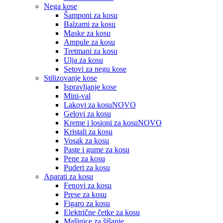
Nega kose
Šamponi za kosu
Balzami za kosu
Maske za kosu
Ampule za kosu
Tretmani za kosu
Ulja za kosu
Setovi za negu kose
Stilizovanje kose
Ispravljanje kose
Mini-val
Lakovi za kosu
NOVO
Gelovi za kosu
Kreme i losioni za kosu
NOVO
Kristali za kosu
Vosak za kosu
Paste i gume za kosu
Pene za kosu
Puderi za kosu
Aparati za kosu
Fenovi za kosu
Prese za kosu
Figaro za kosu
Električne četke za kosu
Mašinice za šišanje