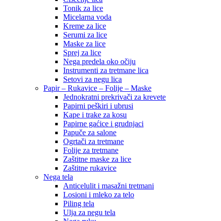
Tonik za lice
Micelarna voda
Kreme za lice
Serumi za lice
Maske za lice
Sprej za lice
Nega predela oko očiju
Instrumenti za tretmane lica
Setovi za negu lica
Papir – Rukavice – Folije – Maske
Jednokratni prekrivači za krevete
Papirni peškiri i ubrusi
Kape i trake za kosu
Papirne gaćice i grudnjaci
Papuče za salone
Ogrtači za tretmane
Folije za tretmane
Zaštitne maske za lice
Zaštitne rukavice
Nega tela
Anticelulit i masažni tretmani
Losioni i mleko za telo
Piling tela
Ulja za negu tela