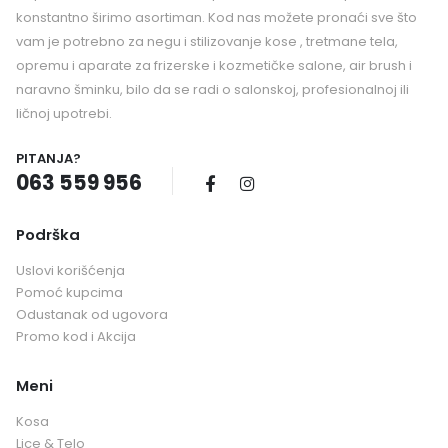
konstantno širimo asortiman. Kod nas možete pronaći sve što
vam je potrebno za negu i stilizovanje kose , tretmane tela,
opremu i aparate za frizerske i kozmetičke salone, air brush i
naravno šminku, bilo da se radi o salonskoj, profesionalnoj ili
ličnoj upotrebi.
PITANJA?
063 559 956
Podrška
Uslovi korišćenja
Pomoć kupcima
Odustanak od ugovora
Promo kod i Akcija
Meni
Kosa
Lice & Telo