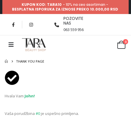
KUPON KOD: TARA10
- 10% na ceo asortiman -
BESPLATNA ISPORUKA ZA IZNOSE PREKO 10.000,00 RSD
POZOVITE
NAS
063 559 956
0
THANK YOU PAGE
Hvala Vam
John!
Vaša porudžbina
#0
je uspešno primljena.