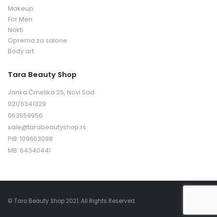
Makeup
For Men
Nokti
Oprema za salone
Body art
Tara Beauty Shop
Janka Čmelika 25, Novi Sad
021/6341329
063559956
sale@tarabeautyshop.rs
PIB: 109663098
MB: 64340441
© Tara Beauty Shop 2021. All Rights Reserved.