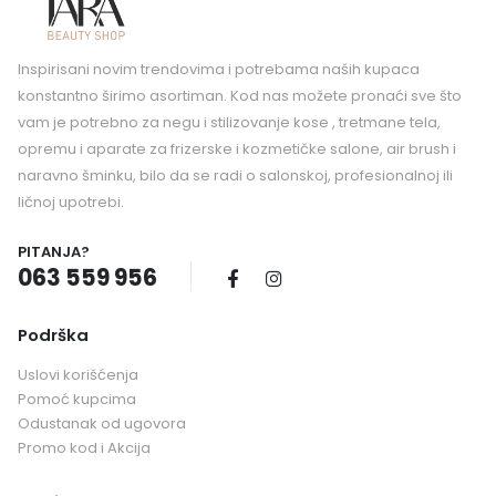
Inspirisani novim trendovima i potrebama naših kupaca
konstantno širimo asortiman. Kod nas možete pronaći sve što
vam je potrebno za negu i stilizovanje kose , tretmane tela,
opremu i aparate za frizerske i kozmetičke salone, air brush i
naravno šminku, bilo da se radi o salonskoj, profesionalnoj ili
ličnoj upotrebi.
PITANJA?
063 559 956
Podrška
Uslovi korišćenja
Pomoć kupcima
Odustanak od ugovora
Promo kod i Akcija