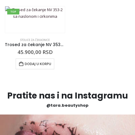
TOP
STOLICE ZA ČEKAONICE
Trosed za čekanje NV 353-2 sa naslonom i cirkonima
45.900,00
RSD
DODAJ U KORPU
Pratite nas i na Instagramu
@tara.beautyshop