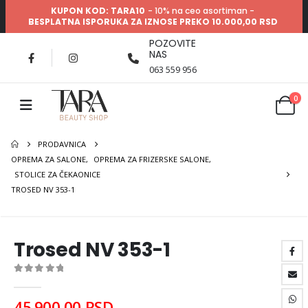
KUPON KOD: TARA10
- 10% na ceo asortiman -
BESPLATNA ISPORUKA ZA IZNOSE PREKO 10.000,00 RSD
POZOVITE
NAS
063 559 956
0
PRODAVNICA
OPREMA ZA SALONE
,
OPREMA ZA FRIZERSKE SALONE
,
STOLICE ZA ČEKAONICE
TROSED NV 353-1
Trosed NV 353-1
0
out of 5
45.900,00
RSD