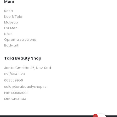
Meni
Kosa
Lice & Telo
Makeup
For Men
Nokti
Oprema za salone
Body art
Tara Beauty Shop
Janka Čmelika 25, Novi Sad
021/6341329
063559956
sale@tarabeautyshop.rs
PIB: 109663098
MB: 64340441
0