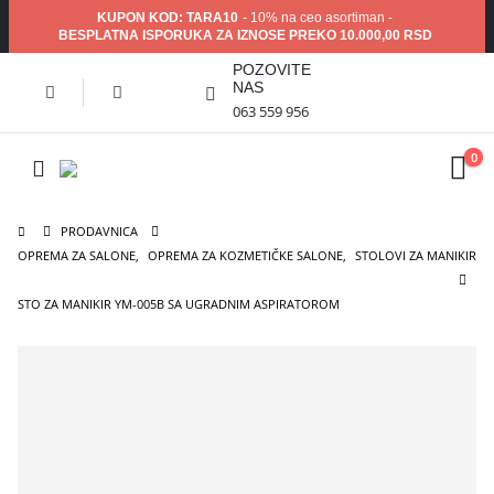
KUPON KOD: TARA10
- 10% na ceo asortiman -
BESPLATNA ISPORUKA ZA IZNOSE PREKO 10.000,00 RSD
POZOVITE
NAS
063 559 956
0
PRODAVNICA
OPREMA ZA SALONE
,
OPREMA ZA KOZMETIČKE SALONE
,
STOLOVI ZA MANIKIR
STO ZA MANIKIR YM-005B SA UGRADNIM ASPIRATOROM