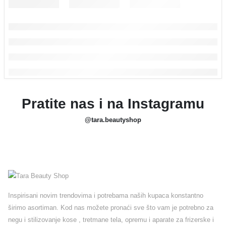
Pratite nas i na Instagramu
@tara.beautyshop
Inspirisani novim trendovima i potrebama naših kupaca konstantno
širimo asortiman. Kod nas možete pronaći sve što vam je potrebno za
negu i stilizovanje kose , tretmane tela, opremu i aparate za frizerske i