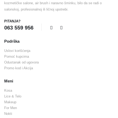
kozmetičke salone, air brush i naravno šminku, bilo da se radi o
salonskoj, profesionalnoj ili ličnoj upotrebi.
PITANJA?
063 559 956
Podrška
Uslovi korišćenja
Pomoć kupcima
Odustanak od ugovora
Promo kod i Akcija
Meni
Kosa
Lice & Telo
Makeup
For Men
Nokti