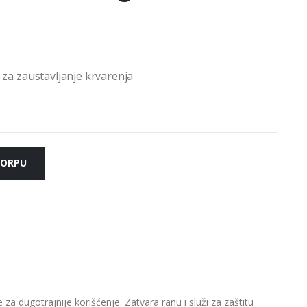
za zaustavljanje krvarenja
KORPU
je za dugotrajnije korišćenje. Zatvara ranu i služi za zaštitu