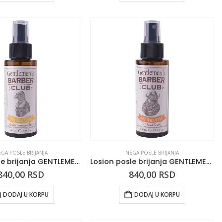
GA POSLE BRIJANJA
NEGA POSLE BRIJANJA
Losion posle brijanja GENTLEMEN’S Barber Club Mediterranean Scent 100ml
Losion posle brijanja GENTLEMEN’S Barber Club African Scent 100ml
840,00
RSD
840,00
RSD
DODAJ U KORPU
DODAJ U KORPU