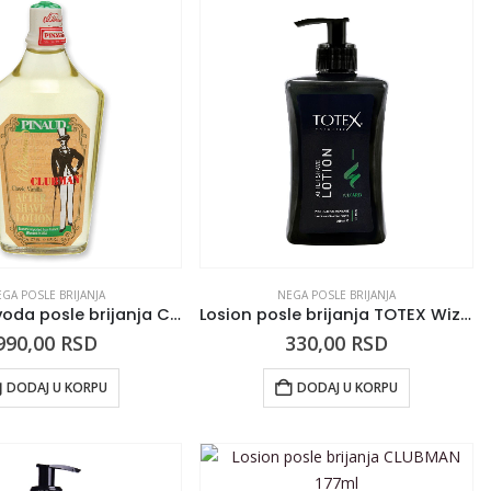
GA POSLE BRIJANJA
NEGA POSLE BRIJANJA
Kolonjska voda posle brijanja CLUBMAN Vanila 177ml
Losion posle brijanja TOTEX Wizard 350ml
990,00
RSD
330,00
RSD
DODAJ U KORPU
DODAJ U KORPU