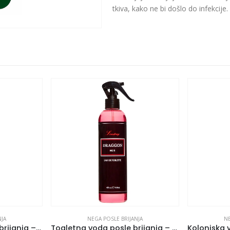
tkiva, kako ne bi došlo do infekcije.
NJA
NEGA POSLE BRIJANJA
NE
Kolonjska voda posle brijanja – Bay Rum 473 ml
Toaletna voda posle brijanja – Draggon Noir 473 ml