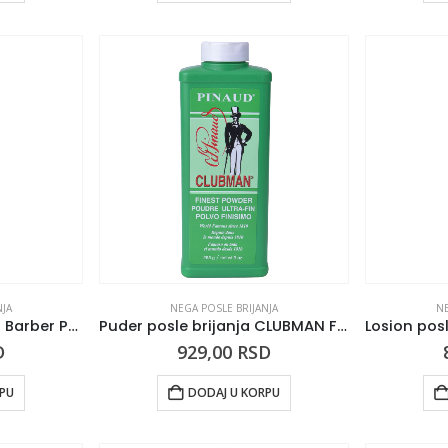
NJA
NEGA POSLE BRIJANJA
NE
Kolonjska voda TOTEX Barber Purple No.5 250ml
Puder posle brijanja CLUBMAN Finest Powder Beli 255g
D
929,00
RSD
RPU
DODAJ U KORPU