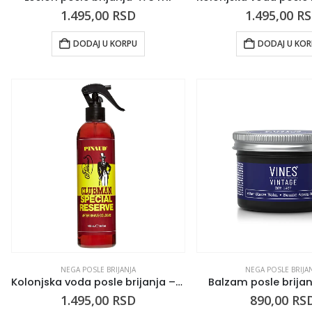
1.495,00
RSD
1.495,00
R
DODAJ U KORPU
DODAJ U KO
NEGA POSLE BRIJANJA
NEGA POSLE BRIJA
Kolonjska voda posle brijanja – Special Reserve 473ml
Balzam posle brijan
1.495,00
RSD
890,00
RS