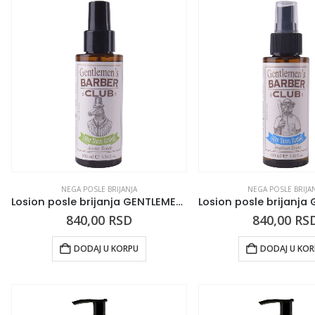
NEGA POSLE BRIJANJA
NEGA POSLE BRIJA
Losion posle brijanja GENTLEMEN’S Barber Club Arctic Scent 100ml
840,00
RSD
840,00
RS
DODAJ U KORPU
DODAJ U KO