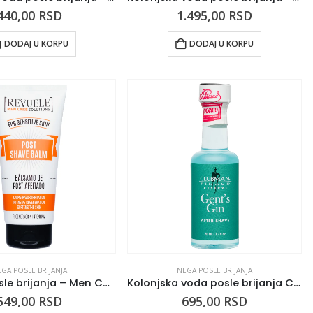
440,00
RSD
1.495,00
RSD
DODAJ U KORPU
DODAJ U KORPU
GA POSLE BRIJANJA
NEGA POSLE BRIJANJA
Balzam posle brijanja – Men Care Solutions
Kolonjska voda posle brijanja CLUBMAN Gent’s Gin
549,00
RSD
695,00
RSD