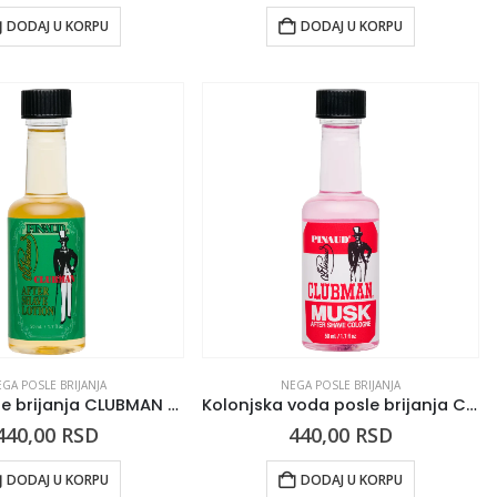
DODAJ U KORPU
DODAJ U KORPU
GA POSLE BRIJANJA
NEGA POSLE BRIJANJA
Losion posle brijanja CLUBMAN Classic Scent
Kolonjska voda posle brijanja CLUBMAN Musk
440,00
RSD
440,00
RSD
DODAJ U KORPU
DODAJ U KORPU