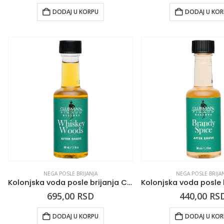
DODAJ U KORPU
DODAJ U KO
NEGA POSLE BRIJANJA
NEGA POSLE BRIJA
Kolonjska voda posle brijanja CLUBMAN Whiskey Woods
695,00
RSD
440,00
RS
DODAJ U KORPU
DODAJ U KO