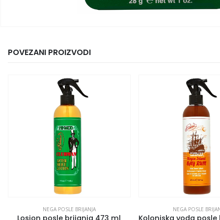
POVEZANI PROIZVODI
NEGA POSLE BRIJANJA
NEGA POSLE BRIJA
Losion posle brijanja 473 ml