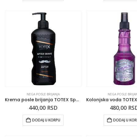
NEGA POSLE BRIJANJA
NEGA POSLE BRIJA
Krema posle brijanja TOTEX Sport 350ml
440,00
RSD
480,00
RS
DODAJ U KORPU
DODAJ U KO