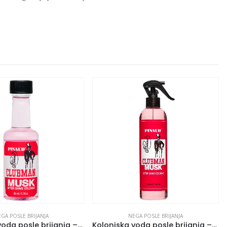
GA POSLE BRIJANJA
NEGA POSLE BRIJANJA
Kolonjska voda posle brijanja – Musk 50 ml
Kolonjska voda posle brijanja – Musk 473 ml