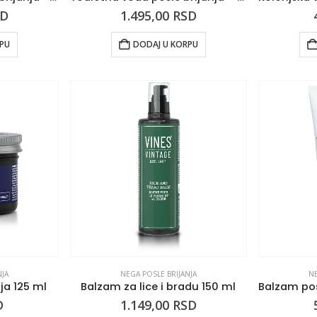
SD
1.495,00
RSD
RPU
DODAJ U KORPU
NJA
NEGA POSLE BRIJANJA
NE
ja 125 ml
Balzam za lice i bradu 150 ml
D
1.149,00
RSD