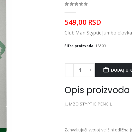
0
out of 5
549,00
RSD
Club Man Styptic Jumbo olovka 
Šifra proizvoda:
18509
DODAJ U 
Opis proizvoda
JUMBO STYPTIC PENCIL
Zahvaljujući svojoj veličini odlična 