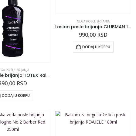
NEGA POSLE BRIJANJA
Losion posle brijanja CLUBMAN 177ml
990,00
RSD
DODAJ U KORPU
GA POSLE BRIJANJA
Krema posle brijanja TOTEX Raindrop 350ml
390,00
RSD
DODAJ U KORPU