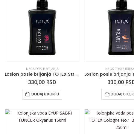
NEGA POSLE BRIJANJA
NEGA POSLE BRIJA
Losion posle brijanja TOTEX Stream 350ml
330,00
RSD
330,00
RS
DODAJ U KORPU
DODAJ U KO