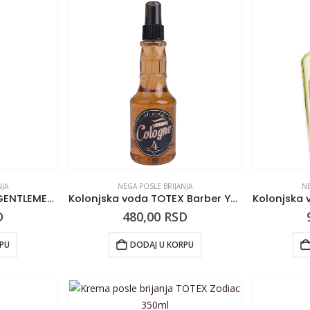
NJA
NEGA POSLE BRIJANJA
NE
Losion posle brijanja GENTLEMEN’S Barber Club Arabian Scent 100ml
Kolonjska voda TOTEX Barber Yellow 250ml
D
480,00
RSD
RPU
DODAJ U KORPU