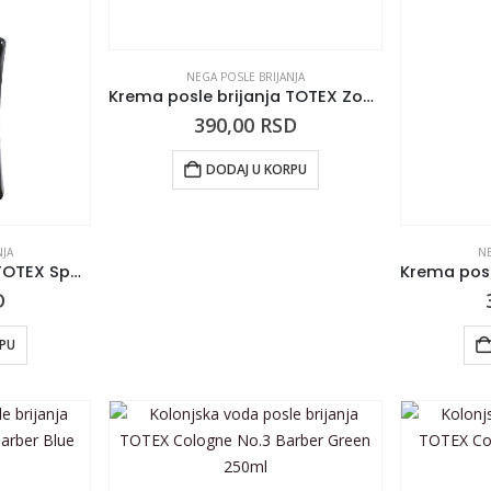
NEGA POSLE BRIJANJA
Krema posle brijanja TOTEX Zodiac 350ml
390,00
RSD
DODAJ U KORPU
NJA
NE
Losion posle brijanja TOTEX Sport 350ml
D
RPU