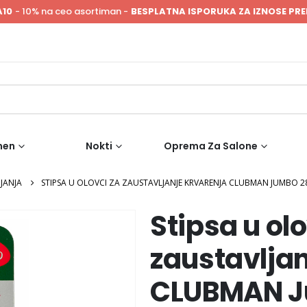
A10
- 10% na ceo asortiman -
BESPLATNA ISPORUKA ZA IZNOSE PRE
men
Nokti
Oprema Za Salone
JANJA
STIPSA U OLOVCI ZA ZAUSTAVLJANJE KRVARENJA CLUBMAN JUMBO 2
Stipsa u olo
zaustavljan
CLUBMAN J