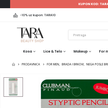
KUPON KOD: TAR
-10% uz kupon: TARA10
Kosa
Lice & Telo
Makeup
For 
PRODAVNICA
FOR MEN
,
BRADA I BRKOVI
,
NEGA POSLE BRI