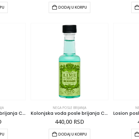
RPU
DODAJ U KORPU
NJA
NEGA POSLE BRIJANJA
NE
Kolonjska voda posle brijanja CLUBMAN Brandy Spice
Kolonjska voda posle brijanja CLUBMAN Lime Sec
D
440,00
RSD
RPU
DODAJ U KORPU