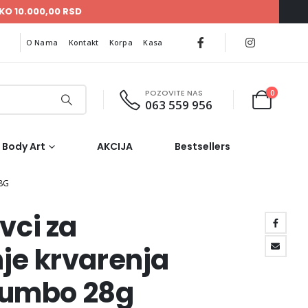
KO 10.000,00 RSD
O Nama
Kontakt
Korpa
Kasa
POZOVITE NAS
0
063 559 956
Body Art
AKCIJA
Bestsellers
8G
vci za
je krvarenja
umbo 28g