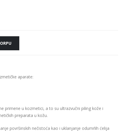
KORPU
zmetičke aparate:
 primene u kozmetici, a to su ultrazvučni piling kože i
etičkih preparata u kožu.
anje površinskih nečistoća kao i uklanjanje odumrlih ćelija