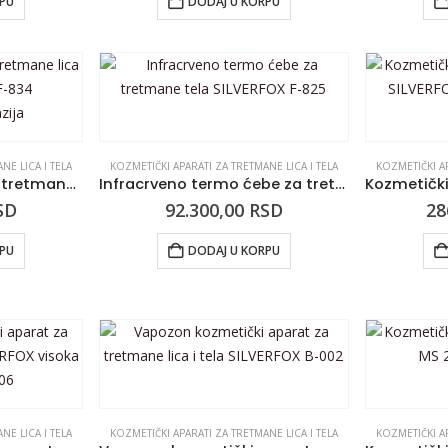
RPU
DODAJ U KORPU
NE LICA I TELA
KOZMETIČKI APARATI ZA TRETMANE LICA I TELA
KOZMETIČKI AP
Kozmetički aparat za tretmane lica i tela SILVERFOX F-834 mikrodermoabrazija
Infracrveno termo ćebe za tretmane tela SILVERFOX F-825
SD
92.300,00
RSD
28
RPU
DODAJ U KORPU
NE LICA I TELA
KOZMETIČKI APARATI ZA TRETMANE LICA I TELA
KOZMETIČKI AP