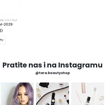
NE LICA I TELA
 M-2029
SD
RPU
Pratite nas i na Instagramu
@tara.beautyshop