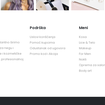
Podrška
Meni
Uslovi korišćenja
Kosa
tantno širimo
Pomoć kupcima
Lice & Telo
za negu i
Odustanak od ugovora
Makeup
ke i kozmetičke
Promo kod i Akcija
For Men
, profesionalnoj
Nokti
Oprema za salo
Body art