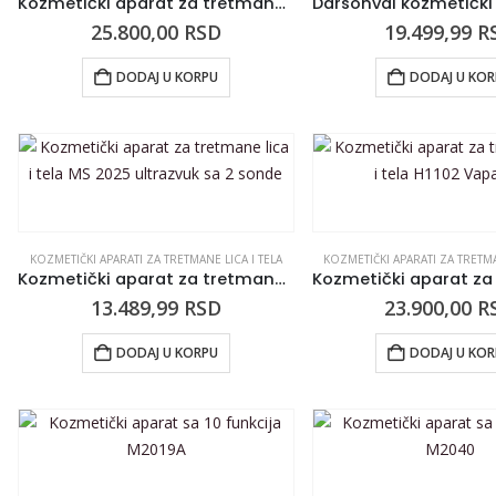
Kozmetički aparat za tretmane lica i tela SILVERFOX F-702A ultrazvuk
25.800,00
RSD
19.499,99
R
DODAJ U KORPU
DODAJ U KO
KOZMETIČKI APARATI ZA TRETMANE LICA I TELA
KOZMETIČKI APARATI ZA TRETMA
Kozmetički aparat za tretmane lica i tela MS 2025 ultrazvuk sa 2 sonde
13.489,99
RSD
23.900,00
R
DODAJ U KORPU
DODAJ U KO