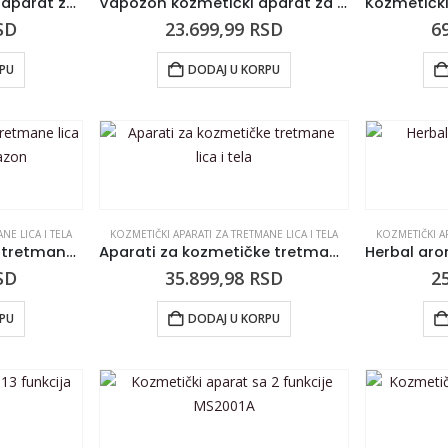
Darsonval kozmetički aparat za tretmane lica i tela SILVERFOX visoka frekvencija F-806
Vapozon kozmetički aparat za tretmane lica i tela SILVERFOX B-002
SD
23.699,99
RSD
6
RPU
DODAJ U KORPU
NE LICA I TELA
KOZMETIČKI APARATI ZA TRETMANE LICA I TELA
KOZMETIČKI AP
Kozmetički aparat za tretmane lica i tela H1102 Vapazon
Aparati za kozmetičke tretmane lica i tela
SD
35.899,98
RSD
2
RPU
DODAJ U KORPU