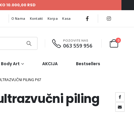
KO 10.000,00 RSD
O Nama
Kontakt
Korpa
Kasa
POZOVITE NAS
0
063 559 956
Body Art
AKCIJA
Bestsellers
LTRAZVUČNI PILING P67
ultrazvučni piling