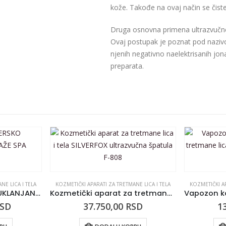
kože. Takođe na ovaj način se čiste
Druga osnovna primena ultrazvučne 
Ovaj postupak je poznat pod nazivom
njenih negativno naelektrisanih jona
preparata.
NE LICA I TELA
KOZMETIČKI APARATI ZA TRETMANE LICA I TELA
KOZMETIČKI AP
APARAT ZA LASERSKO UKLANJANJE TETOVAŽE SPA NATURAL
Kozmetički aparat za tretmane lica i tela SILVERFOX ultrazvučna špatula F-808
SD
37.750,00
RSD
1