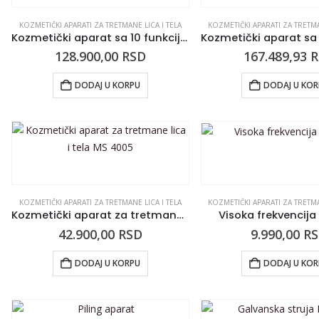
KOZMETIČKI APARATI ZA TRETMANE LICA I TELA
KOZMETIČKI APARATI ZA TRETMA
Kozmetički aparat sa 10 funkcija M2019A
128.900,00
RSD
167.489,93
R
DODAJ U KORPU
DODAJ U KO
KOZMETIČKI APARATI ZA TRETMANE LICA I TELA
KOZMETIČKI APARATI ZA TRETMA
Kozmetički aparat za tretmane lica i tela MS 4005
Visoka frekvencij
42.900,00
RSD
9.990,00
R
DODAJ U KORPU
DODAJ U KO