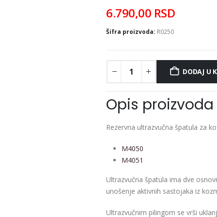
6.790,00
RSD
Šifra proizvoda:
R0250
DODAJ U 
Opis proizvoda
Rezervna ultrazvučna špatula za ko
M4050
M4051
Ultrazvučna špatula ima dve osnovne
unošenje aktivnih sastojaka iz kozm
Ultrazvučnim pilingom se vrši uklanj