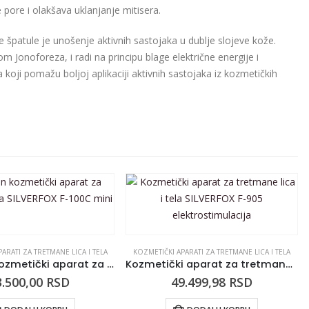
 pore i olakšava uklanjanje mitisera.
špatule je unošenje aktivnih sastojaka u dublje slojeve kože.
 Jonoforeza, i radi na principu blage električne energije i
 koji pomažu boljoj aplikaciji aktivnih sastojaka iz kozmetičkih
ARATI ZA TRETMANE LICA I TELA
KOZMETIČKI APARATI ZA TRETMANE LICA I TELA
Vapozon kozmetički aparat za tretmane lica SILVERFOX F-100C mini
Kozmetički aparat za tretmane lica i tela SILVERFOX F-905 elektrostimulacija
3.500,00
RSD
49.499,98
RSD