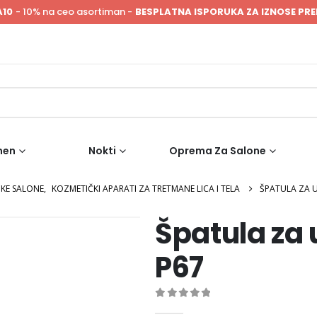
A10
- 10% na ceo asortiman -
BESPLATNA ISPORUKA ZA IZNOSE PRE
men
Nokti
Oprema Za Salone
ČKE SALONE
,
KOZMETIČKI APARATI ZA TRETMANE LICA I TELA
ŠPATULA ZA U
Špatula za 
P67
0
out of 5