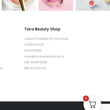
Tara Beauty Shop
Janka Čmelika 25, Novi Sad
021/6341329
063559956
sale@tarabeautyshop.rs
PIB: 109663098
ne
MB: 64340441
0