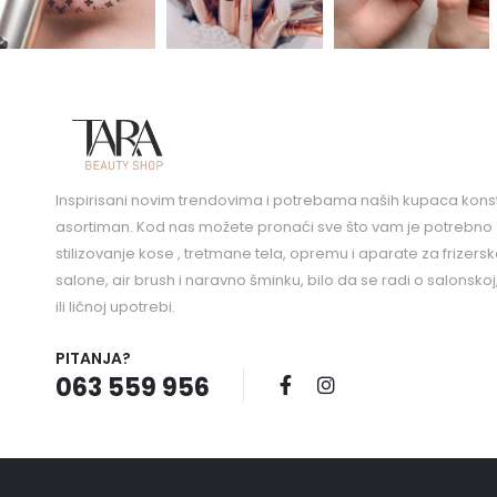
Inspirisani novim trendovima i potrebama naših kupaca kons
asortiman. Kod nas možete pronaći sve što vam je potrebno 
stilizovanje kose , tretmane tela, opremu i aparate za frizers
salone, air brush i naravno šminku, bilo da se radi o salonskoj
ili ličnoj upotrebi.
PITANJA?
063 559 956