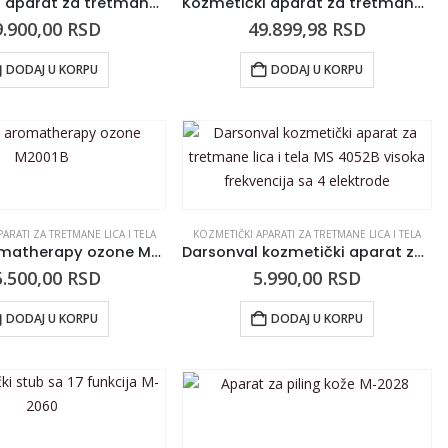
Kozmetički aparat za tretmane tela MS 2032 vibromasaža
Kozmetički aparat za tretmane lica i tela MS 2005 D
9.900,00
RSD
49.899,98
RSD
DODAJ U KORPU
DODAJ U KORPU
ARATI ZA TRETMANE LICA I TELA
KOZMETIČKI APARATI ZA TRETMANE LICA I TELA
Herbal aromatherapy ozone M2001B
Darsonval kozmetički aparat za tretmane lica i tela MS 4052B visoka frekvencija sa 4 elektrode
5.500,00
RSD
5.990,00
RSD
DODAJ U KORPU
DODAJ U KORPU