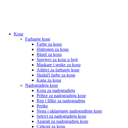
Kosa
Farbanje kose
Farbe za kosu
Hidrogen za kosu
Blanš za kosu
Sprejevi za kosu u boji
Maskare i senke za kosu
Aditivi za farbanje kose
Skidači farbe za kosu
Kana za kosu
Nadogradnja kose
Kosa za nadogradnju
Pribor za nadogradnju kose
Rep i šiške za nadogradnju
Perike
Nega i uklanjanje nadograđene kose
Setovi za nadogradnju kose
Aparati za nadogradnju kose
Cirkoni za kosu