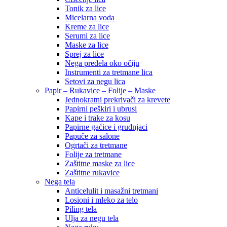
Tonik za lice
Micelarna voda
Kreme za lice
Serumi za lice
Maske za lice
Sprej za lice
Nega predela oko očiju
Instrumenti za tretmane lica
Setovi za negu lica
Papir – Rukavice – Folije – Maske
Jednokratni prekrivači za krevete
Papirni peškiri i ubrusi
Kape i trake za kosu
Papirne gaćice i grudnjaci
Papuče za salone
Ogrtači za tretmane
Folije za tretmane
Zaštitne maske za lice
Zaštitne rukavice
Nega tela
Anticelulit i masažni tretmani
Losioni i mleko za telo
Piling tela
Ulja za negu tela