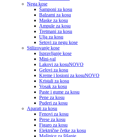
Nega kose
Šamponi za kosu
Balzami za kosu
Maske za kosu
Ampule za kosu
Tretmani za kosu
Ulja za kosu
Setovi za negu kose
Stilizovanje kose
Ispravljanje kose
Mini-val
Lakovi za kosu
NOVO
Gelovi za kosu
Kreme i losioni za kosu
NOVO
Kristali za kosu
Vosak za kosu
Paste i gume za kosu
Pene za kosu
Puderi za kosu
Aparati za kosu
Fenovi za kosu
Prese za kosu
Figaro za kosu
Električne četke za kosu
Mašinice za šišanje