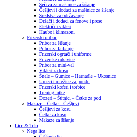
Sečiva za mašinice za šišanje
Češljevi i dodaci za mašinice za šišanje
Sredstva za održavanje
Držači i dodaci za fenove i prese
Električni vikleri
Haube i klimazoni
Frizerski pribor
Pribor za šišanje
Pribor za farbanje
Frizerski ogrtači i uniforme
Frizerske rukavice
Pribor za mini-val
Vikleri za kosu
Šnale – Gumice – Harnadle – Ukosnice
Umeci i mrežice za punđu
Frizerski koferi i torbice
Trening lutke
Dozeri – Štitnici – Četke za pod
Makaze – Četke – Češljevi
Češljevi za kosu
Četke za kosu
Makaze za šišanje
Lice & Telo
Nega lica
Čišćenje lica