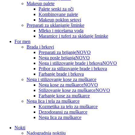
Makeup palete
Palete senki za oči
Kombinovane palete
Makeup poklon setovi
Preparati za uklanjanje šminke
Mleko i micelarna voda
Maramice i tuferi za skidanje šminke
For men
Brada i brkovi
Preparati za brijanje
NOVO
Nega posle brijanja
NOVO
Nega i stilizovanje brade i brkova
NOVO
Pribor za stilizovanje brade i brkova
Farbanje brade i brkova
Nega i stilizovanje kose za muškarce
Nega kose za muškarce
NOVO
Stilizovanje kose za muškarce
NOVO
Farbanje kose za muškarce
Nega lica i tela za muškarce
Kozmetika za telo za muškarce
Dezodoransi za muškarce
Nega lica za muškarce
Nokti
Nadogradnja noktiju