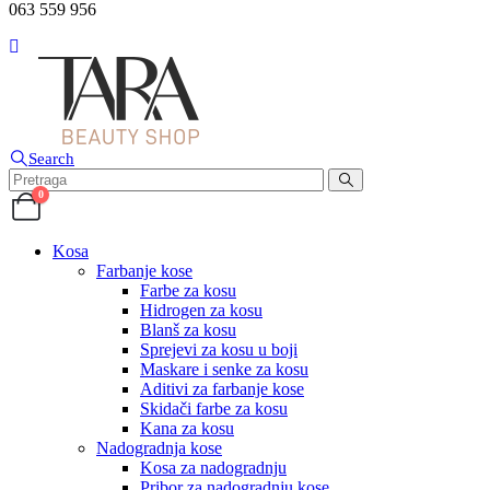
063 559 956
Search
0
Kosa
Farbanje kose
Farbe za kosu
Hidrogen za kosu
Blanš za kosu
Sprejevi za kosu u boji
Maskare i senke za kosu
Aditivi za farbanje kose
Skidači farbe za kosu
Kana za kosu
Nadogradnja kose
Kosa za nadogradnju
Pribor za nadogradnju kose