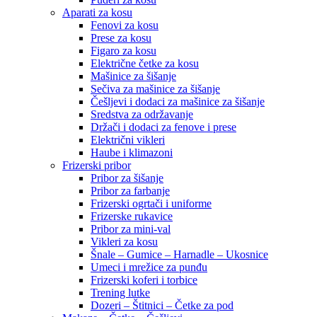
Aparati za kosu
Fenovi za kosu
Prese za kosu
Figaro za kosu
Električne četke za kosu
Mašinice za šišanje
Sečiva za mašinice za šišanje
Češljevi i dodaci za mašinice za šišanje
Sredstva za održavanje
Držači i dodaci za fenove i prese
Električni vikleri
Haube i klimazoni
Frizerski pribor
Pribor za šišanje
Pribor za farbanje
Frizerski ogrtači i uniforme
Frizerske rukavice
Pribor za mini-val
Vikleri za kosu
Šnale – Gumice – Harnadle – Ukosnice
Umeci i mrežice za punđu
Frizerski koferi i torbice
Trening lutke
Dozeri – Štitnici – Četke za pod