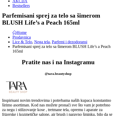
AKCIJA
Bestsellers
Parfemisani sprej za telo sa šimerom
BLUSH Life’s a Peach 165ml
Home
Prodavnica
Lice & Telo
,
Nega tela
,
Parfemi i dezodoransi
Parfemisani sprej za telo sa šimerom BLUSH Life’s a Peach
165ml
Pratite nas i na Instagramu
@tara.beautyshop
Inspirisani novim trendovima i potrebama naših kupaca konstantno
širimo asortiman. Kod nas možete pronaći sve što vam je potrebno
za negu i stilizovanje kose , tretmane tela, opremu i aparate za
frizerske i kozmetičke salone, air brush i naravno šminku, bilo da se