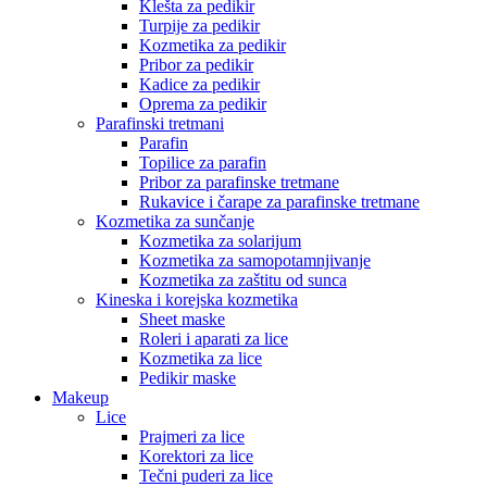
Klešta za pedikir
Turpije za pedikir
Kozmetika za pedikir
Pribor za pedikir
Kadice za pedikir
Oprema za pedikir
Parafinski tretmani
Parafin
Topilice za parafin
Pribor za parafinske tretmane
Rukavice i čarape za parafinske tretmane
Kozmetika za sunčanje
Kozmetika za solarijum
Kozmetika za samopotamnjivanje
Kozmetika za zaštitu od sunca
Kineska i korejska kozmetika
Sheet maske
Roleri i aparati za lice
Kozmetika za lice
Pedikir maske
Makeup
Lice
Prajmeri za lice
Korektori za lice
Tečni puderi za lice