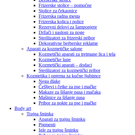
Frizerske stolice – pomoćne
Stolice za čekaonice
Frizerska radna mesta
Frizerska kolica i police
Rezervni delovi za šamponjere
Držači i nasloni za noge
Sterilizatori za frizerski pribor
Dekorativne berberske reklame
Aparati za kozmetičke salone
Kozmetički aparati za tretmane lica i tela
Kozmetičke lupe
Kozmetički aparati – dodaci
Sterilizatori za kozmetički pribor
Kozmetika i oprema za kućne ljubimce
Nega dlake
Češljevi i četke za pse i mačke
Makaze za šišanje pasa i mačaka
Mašinice za šišanje pasa
Pribor za nokte za pse i mačke
Body art
Trajna šminka
Aparati za trajnu šminku
Pigmenti
Igle za trajnu šminku