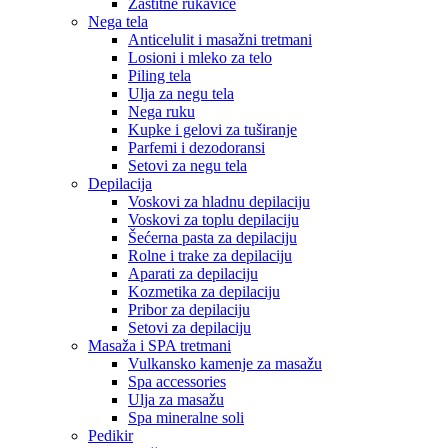
Zaštitne rukavice
Nega tela
Anticelulit i masažni tretmani
Losioni i mleko za telo
Piling tela
Ulja za negu tela
Nega ruku
Kupke i gelovi za tuširanje
Parfemi i dezodoransi
Setovi za negu tela
Depilacija
Voskovi za hladnu depilaciju
Voskovi za toplu depilaciju
Šećerna pasta za depilaciju
Rolne i trake za depilaciju
Aparati za depilaciju
Kozmetika za depilaciju
Pribor za depilaciju
Setovi za depilaciju
Masaža i SPA tretmani
Vulkansko kamenje za masažu
Spa accessories
Ulja za masažu
Spa mineralne soli
Pedikir