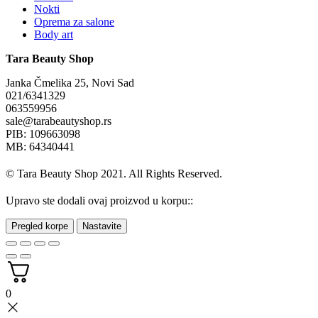
Nokti
Oprema za salone
Body art
Tara Beauty Shop
Janka Čmelika 25, Novi Sad
021/6341329
063559956
sale@tarabeautyshop.rs
PIB: 109663098
MB: 64340441
© Tara Beauty Shop 2021. All Rights Reserved.
Upravo ste dodali ovaj proizvod u korpu::
Pregled korpe
Nastavite
0