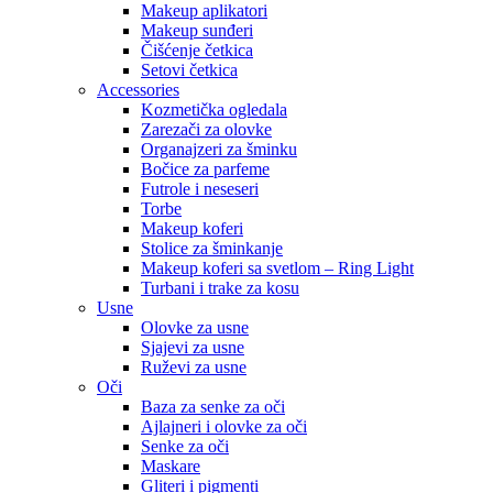
Makeup aplikatori
Makeup sunđeri
Čišćenje četkica
Setovi četkica
Accessories
Kozmetička ogledala
Zarezači za olovke
Organajzeri za šminku
Bočice za parfeme
Futrole i neseseri
Torbe
Makeup koferi
Stolice za šminkanje
Makeup koferi sa svetlom – Ring Light
Turbani i trake za kosu
Usne
Olovke za usne
Sjajevi za usne
Ruževi za usne
Oči
Baza za senke za oči
Ajlajneri i olovke za oči
Senke za oči
Maskare
Gliteri i pigmenti