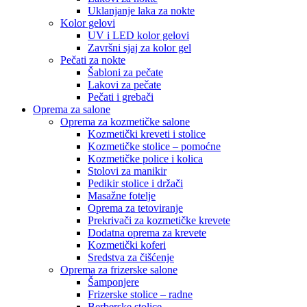
Uklanjanje laka za nokte
Kolor gelovi
UV i LED kolor gelovi
Završni sjaj za kolor gel
Pečati za nokte
Šabloni za pečate
Lakovi za pečate
Pečati i grebači
Oprema za salone
Oprema za kozmetičke salone
Kozmetički kreveti i stolice
Kozmetičke stolice – pomoćne
Kozmetičke police i kolica
Stolovi za manikir
Pedikir stolice i držači
Masažne fotelje
Oprema za tetoviranje
Prekrivači za kozmetičke krevete
Dodatna oprema za krevete
Kozmetički koferi
Sredstva za čišćenje
Oprema za frizerske salone
Šamponjere
Frizerske stolice – radne
Berberske stolice