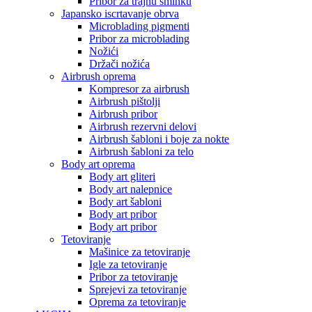
Pribor za trajnu šminku
Japansko iscrtavanje obrva
Microblading pigmenti
Pribor za microblading
Nožići
Držači nožića
Airbrush oprema
Kompresor za airbrush
Airbrush pištolji
Airbrush pribor
Airbrush rezervni delovi
Airbrush šabloni i boje za nokte
Airbrush šabloni za telo
Body art oprema
Body art gliteri
Body art nalepnice
Body art šabloni
Body art pribor
Body art pribor
Tetoviranje
Mašinice za tetoviranje
Igle za tetoviranje
Pribor za tetoviranje
Sprejevi za tetoviranje
Oprema za tetoviranje