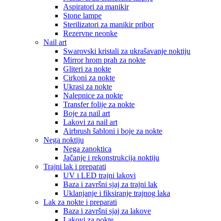
Aspiratori za manikir
Stone lampe
Sterilizatori za manikir pribor
Rezervne neonke
Nail art
Swarovski kristali za ukrašavanje noktiju
Mirror hrom prah za nokte
Gliteri za nokte
Cirkoni za nokte
Ukrasi za nokte
Nalepnice za nokte
Transfer folije za nokte
Boje za nail art
Lakovi za nail art
Airbrush šabloni i boje za nokte
Nega noktiju
Nega zanoktica
Jačanje i rekonstrukcija noktiju
Trajni lak i preparati
UV i LED trajni lakovi
Baza i završni sjaj za trajni lak
Uklanjanje i fiksiranje trajnog laka
Lak za nokte i preparati
Baza i završni sjaj za lakove
Lakovi za nokte