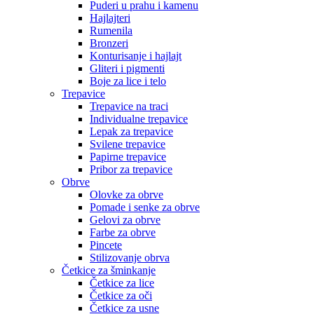
Puderi u prahu i kamenu
Hajlajteri
Rumenila
Bronzeri
Konturisanje i hajlajt
Gliteri i pigmenti
Boje za lice i telo
Trepavice
Trepavice na traci
Individualne trepavice
Lepak za trepavice
Svilene trepavice
Papirne trepavice
Pribor za trepavice
Obrve
Olovke za obrve
Pomade i senke za obrve
Gelovi za obrve
Farbe za obrve
Pincete
Stilizovanje obrva
Četkice za šminkanje
Četkice za lice
Četkice za oči
Četkice za usne