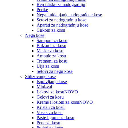
Rep i šiške za nadogradnju
Perike
Nega i uklanjanje nadograđene kose
Setovi za nadogradnju kose
Aparati za nadogradnju kose
Cirkoni za kosu
Nega kose
Šamponi za kosu
Balzami za kosu
Maske za kosu
Ampule za kosu
Tretmani za kosu
Ulja za kosu
Setovi za negu kose
Stilizovanje kose
Ispravljanje kose
Mini-val
Lakovi za kosu
NOVO
Gelovi za kosu
Kreme i losioni za kosu
NOVO
Kristali za kosu
Vosak za kosu
Paste i gume za kosu
Pene za kosu
Puderi za kosu