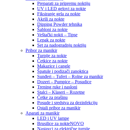
Preparati za pripremu noktiju
UV i LED gelovi za nokte
Fiksiranje gela za nokte
Akrili za nokte
Dipping Powder tehnika
Šabloni za nokte
Veštački nokti – Tipse
Lepak za nokte
Set za nadogradnju noktiju
Pribor za manikir
Turpije za nokte
Četkice za nokte
Makazice i cangle
Špatule i podizači zanoktica
Sunđeri – Tuferi – Rolne za manikir
Dozeri – Pumpice – Posudice
Trening ruke i nasloni
Stalci – Klaseri – Rozetne
Četke za prašinu
Posude i sredstva za dezinfekciju
Ostali pribor za manikir
Aparati za manikir
LED i UV lampe
Brusilice za nokte
NOVO
Nastavci za električne turpije