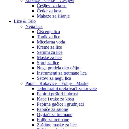
Makaze – Četke – Češljevi
Češljevi za kosu
Četke za kosu
Makaze za šišanje
Lice & Telo
Nega lica
Čišćenje lica
Tonik za lice
Micelarna voda
Kreme za lice
Serumi za lice
Maske za lice
Sprej za lice
Nega predela oko očiju
Instrumenti za tretmane lica
Setovi za negu lica
Papir – Rukavice – Folije – Maske
Jednokratni prekrivači za krevete
Papirni peškiri i ubrusi
Kape i trake za kosu
Papirne gaćice i grudnjaci
Papuče za salone
Ogrtači za tretmane
Folije za tretmane
Zaštitne maske za lice