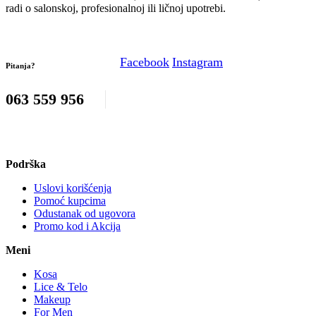
radi o salonskoj, profesionalnoj ili ličnoj upotrebi.
Facebook
Instagram
Pitanja?
063 559 956
Podrška
Uslovi korišćenja
Pomoć kupcima
Odustanak od ugovora
Promo kod i Akcija
Meni
Kosa
Lice & Telo
Makeup
For Men