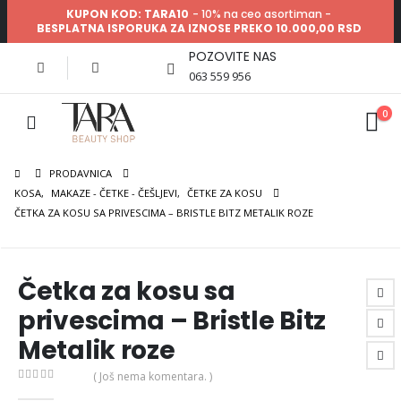
KUPON KOD: TARA10
- 10% na ceo asortiman -
BESPLATNA ISPORUKA ZA IZNOSE PREKO 10.000,00 RSD
POZOVITE NAS
063 559 956
0
PRODAVNICA
KOSA
,
MAKAZE - ČETKE - ČEŠLJEVI
,
ČETKE ZA KOSU
ČETKA ZA KOSU SA PRIVESCIMA – BRISTLE BITZ METALIK ROZE
Četka za kosu sa
privescima – Bristle Bitz
Metalik roze
( Još nema komentara. )
0
out of 5