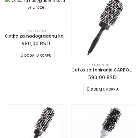
ČETKE ZA KOSU
Četka za nadograđenu kosu SHE roze
980,00
RSD
DODAJ U KORPU
ČETKE ZA KOSU
Četka za feniranje CARBON SHATUSH 42mm
590,00
RSD
DODAJ U KORPU