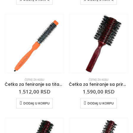
ČETKE ZA KOSU
ČETKE ZA KOSU
Četka za feniranje sa titanijumskom tubom 3ME 26mm narandžasta
Četka za feniranje sa prirodnom dlakom BURGUNDY 72mm
1.512,00
RSD
1.590,00
RSD
DODAJ U KORPU
DODAJ U KORPU