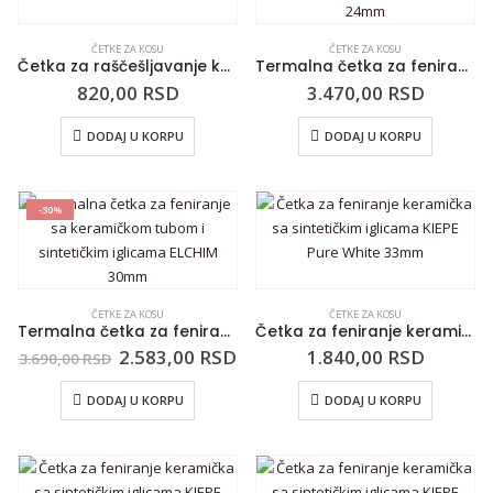
ČETKE ZA KOSU
ČETKE ZA KOSU
Četka za raščešljavanje kose CALA Tangle Free Whale 66855
Termalna četka za feniranje sa keramičkom tubom i sintetičkim iglicama ELCHIM 24mm
820,00
RSD
3.470,00
RSD
DODAJ U KORPU
DODAJ U KORPU
-30%
ČETKE ZA KOSU
ČETKE ZA KOSU
Termalna četka za feniranje sa keramičkom tubom i sintetičkim iglicama ELCHIM 30mm
Četka za feniranje keramička sa sintetičkim iglicama KIEPE Pure White 33mm
2.583,00
RSD
1.840,00
RSD
3.690,00
RSD
DODAJ U KORPU
DODAJ U KORPU