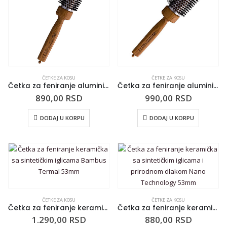
ČETKE ZA KOSU
ČETKE ZA KOSU
Četka za feniranje aluminijumska sa sintetičkim iglicama 3ME Air Power za tanku i osetljivu kosu 30mm
Četka za feniranje aluminijumska sa sintetičkim iglicama 3ME Air Power za normalnu kosu 36mm
890,00
RSD
990,00
RSD
DODAJ U KORPU
DODAJ U KORPU
ČETKE ZA KOSU
ČETKE ZA KOSU
Četka za feniranje keramička sa sintetičkim iglicama Bambus Termal 53mm
Četka za feniranje keramička sa sintetičkim iglicama i prirodnom dlakom Nano Technology 53mm
1.290,00
RSD
880,00
RSD