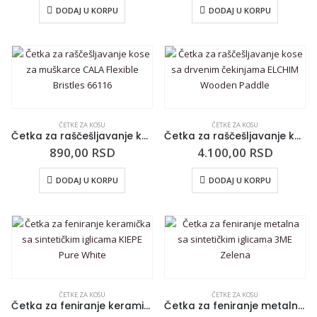
DODAJ U KORPU
DODAJ U KORPU
ČETKE ZA KOSU
ČETKE ZA KOSU
Četka za raščešljavanje kose za muškarce CALA Flexible Bristles 66116
Četka za raščešljavanje kose sa drvenim čekinjama ELCHIM Wooden Paddle
890,00
RSD
4.100,00
RSD
DODAJ U KORPU
DODAJ U KORPU
ČETKE ZA KOSU
ČETKE ZA KOSU
Četka za feniranje keramička sa sintetičkim iglicama KIEPE Pure White
Četka za feniranje metalna sa sintetičkim iglicama 3ME Zelena