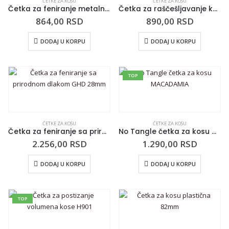
ČETKE ZA KOSU
ČETKE ZA KOSU
Četka za feniranje metalna sa sintetičkim iglicama 3ME Plava
Četka za raščešljavanje kose CALA Eco Detangler Paddle Earth 66172
864,00
RSD
890,00
RSD
DODAJ U KORPU
DODAJ U KORPU
TOP
ČETKE ZA KOSU
ČETKE ZA KOSU
Četka za feniranje sa prirodnom dlakom GHD 28mm
No Tangle četka za kosu MACADAMIA
2.256,00
RSD
1.290,00
RSD
DODAJ U KORPU
DODAJ U KORPU
TOP