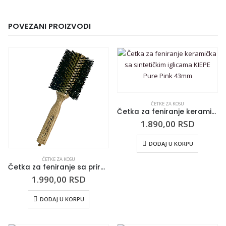
POVEZANI PROIZVODI
ČETKE ZA KOSU
Četka za feniranje keramička sa sintetičkim iglicama KIEPE Pure Pink 43mm
1.890,00
RSD
DODAJ U KORPU
ČETKE ZA KOSU
Četka za feniranje sa prirodnom dlakom TRIANGOLO 75mm
1.990,00
RSD
DODAJ U KORPU