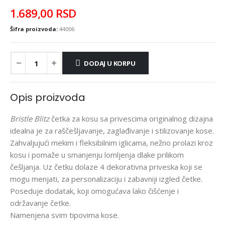
1.689,00
RSD
Šifra proizvoda:
44006
DODAJ U KORPU
Opis proizvoda
Bristle Blitz
četka za kosu sa privescima originalnog dizajna
idealna je za raščešljavanje, zaglađivanje i stilizovanje kose.
Zahvaljujući mekim i fleksibilnim iglicama, nežno prolazi kroz
kosu i pomaže u smanjenju lomljenja dlake prilikom
češljanja. Uz četku dolaze 4 dekorativna priveska koji se
mogu menjati, za personalizaciju i zabavniji izgled četke.
Poseduje dodatak, koji omogućava lako čišćenje i
održavanje četke.
Namenjena svim tipovima kose.