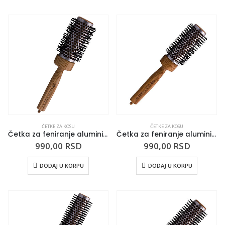
ČETKE ZA KOSU
ČETKE ZA KOSU
Četka za feniranje aluminijumska sa sintetičkim iglicama 3ME Air Power za tanku i osetljivu kosu 42mm
Četka za feniranje aluminijumska sa sintetičkim iglicama 3ME Air Power za tanku i osetljivu kosu 36mm
990,00
RSD
990,00
RSD
DODAJ U KORPU
DODAJ U KORPU