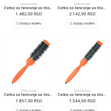
ČETKE ZA KOSU
ČETKE ZA KOSU
Četka za feniranje sa titanijumskom tubom 3ME 21mm plava
Četka za feniranje sa titanijumskom tubom 3ME 60mm narandžasta
1.482,00
RSD
2.142,00
RSD
DODAJ U KORPU
DODAJ U KORPU
ČETKE ZA KOSU
ČETKE ZA KOSU
Četka za feniranje sa titanijumskom tubom 3ME 47mm narandžasta
Četka za feniranje sa titanijumskom tubom 3ME 37mm narandžasta
1.857,00
RSD
1.544,00
RSD
DODAJ U KORPU
DODAJ U KORPU