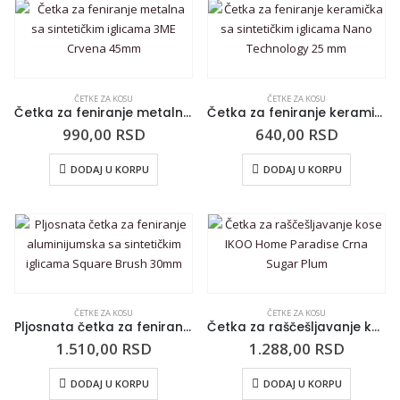
ČETKE ZA KOSU
ČETKE ZA KOSU
Četka za feniranje metalna sa sintetičkim iglicama 3ME Crvena 45mm
Četka za feniranje keramička sa sintetičkim iglicama Nano Technology 25 mm
990,00
RSD
640,00
RSD
DODAJ U KORPU
DODAJ U KORPU
ČETKE ZA KOSU
ČETKE ZA KOSU
Pljosnata četka za feniranje aluminijumska sa sintetičkim iglicama Square Brush 30mm
Četka za raščešljavanje kose IKOO Home Paradise Crna Sugar Plum
1.510,00
RSD
1.288,00
RSD
DODAJ U KORPU
DODAJ U KORPU