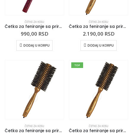
ČETKE ZA KOSU
ČETKE ZA KOSU
Četka za feniranje sa prirodnom dlakom BURGUNDY 32mm
Četka za feniranje sa prirodnom dlakom ESSENCE 75mm
990,00
RSD
2.190,00
RSD
DODAJ U KORPU
DODAJ U KORPU
TOP
ČETKE ZA KOSU
ČETKE ZA KOSU
Četka za feniranje sa prirodnom dlakom ESSENCE 60mm
Četka za feniranje sa prirodnom dlakom ESSENCE 50mm